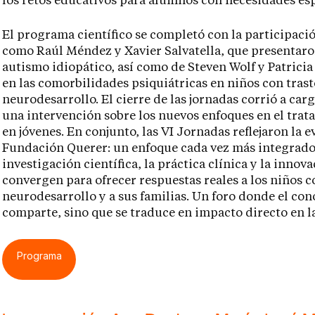
los retos educativos para alumnos con necesidades esp
El programa científico se completó con la participaci
como Raúl Méndez y Xavier Salvatella, que presentaro
autismo idiopático, así como de Steven Wolf y Patrici
en las comorbilidades psiquiátricas en niños con tras
neurodesarrollo. El cierre de las jornadas corrió a car
una intervención sobre los nuevos enfoques en el trat
en jóvenes. En conjunto, las VI Jornadas reflejaron la 
Fundación Querer: un enfoque cada vez más integrador
investigación científica, la práctica clínica y la innov
convergen para ofrecer respuestas reales a los niños c
neurodesarrollo y a sus familias. Un foro donde el con
comparte, sino que se traduce en impacto directo en la
Programa