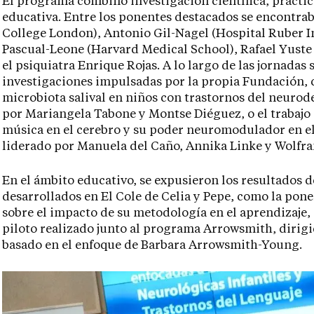
El programa combinó investigación científica, práctica
educativa. Entre los ponentes destacados se encontrab
College London), Antonio Gil-Nagel (Hospital Ruber I
Pascual-Leone (Harvard Medical School), Rafael Yuste
el psiquiatra Enrique Rojas. A lo largo de las jornadas
investigaciones impulsadas por la propia Fundación, 
microbiota salival en niños con trastornos del neurod
por Mariangela Tabone y Montse Diéguez, o el trabajo 
música en el cerebro y su poder neuromodulador en el 
liderado por Manuela del Caño, Annika Linke y Wolfr
En el ámbito educativo, se expusieron los resultados 
desarrollados en El Cole de Celia y Pepe, como la pon
sobre el impacto de su metodología en el aprendizaje,
piloto realizado junto al programa Arrowsmith, dirig
basado en el enfoque de Barbara Arrowsmith-Young.