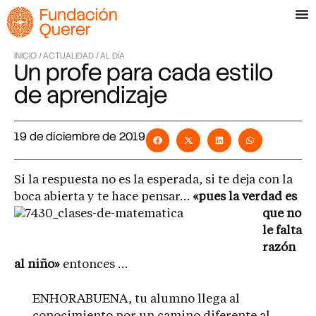
INICIO /
ACTUALIDAD /
AL DÍA
Un profe para cada estilo
de aprendizaje
19 de diciembre de 2019
Si la respuesta no es la esperada, si te deja con la
boca abierta y te
hace pensar…
«pues la verdad es
que no
le falta
razón
al niño»
entonces …
ENHORABUENA, tu alumno llega al