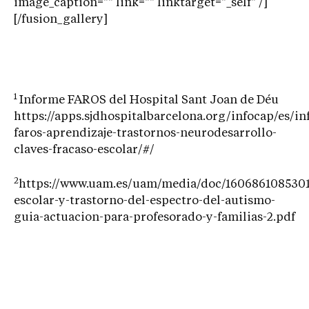
image_caption="" link="" linktarget="_self" /]
[/fusion_gallery]
1
Informe FAROS del Hospital Sant Joan de Déu
https://apps.sjdhospitalbarcelona.org/infocap/es/i
faros-aprendizaje-trastornos-neurodesarrollo-
claves-fracaso-escolar/#/
2
https://www.uam.es/uam/media/doc/1606861085301
escolar-y-trastorno-del-espectro-del-autismo-
guia-actuacion-para-profesorado-y-familias-2.pdf