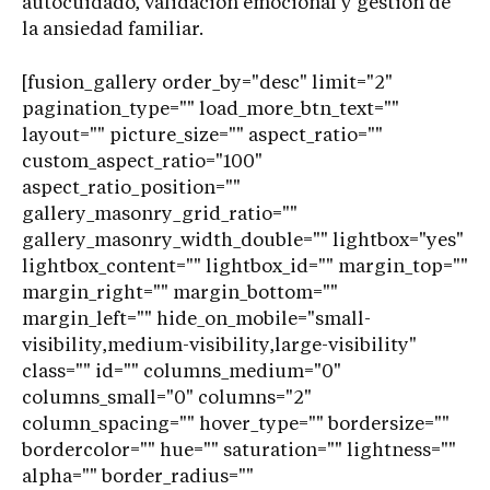
autocuidado, validación emocional y gestión de
la ansiedad familiar.
[fusion_gallery order_by="desc" limit="2"
pagination_type="" load_more_btn_text=""
layout="" picture_size="" aspect_ratio=""
custom_aspect_ratio="100"
aspect_ratio_position=""
gallery_masonry_grid_ratio=""
gallery_masonry_width_double="" lightbox="yes"
lightbox_content="" lightbox_id="" margin_top=""
margin_right="" margin_bottom=""
margin_left="" hide_on_mobile="small-
visibility,medium-visibility,large-visibility"
class="" id="" columns_medium="0"
columns_small="0" columns="2"
column_spacing="" hover_type="" bordersize=""
bordercolor="" hue="" saturation="" lightness=""
alpha="" border_radius=""