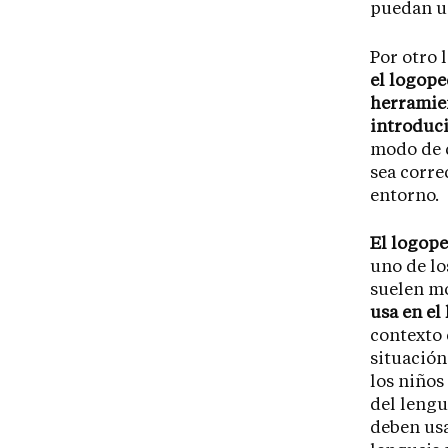
puedan us
Por otro 
el logop
herramien
introduci
modo de c
sea corre
entorno.
El logope
uno de lo
suelen mo
usa en el 
contexto e
situació
los niños
del lengu
deben usa