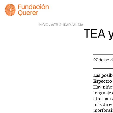
INICIO /
ACTUALIDAD /
AL DÍA
TEA y
27 de nov
Las posib
Espectro 
Hay niños
lenguaje
alternati
más direc
morfonsin