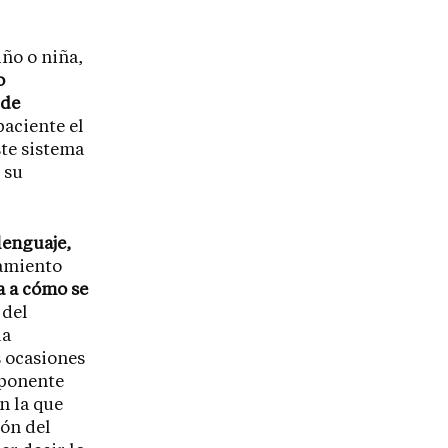
iño o niña,
o
 de
paciente el
te sistema
 su
lenguaje,
tamiento
a a cómo se
 del
la
 ocasiones
mponente
n la que
ión del