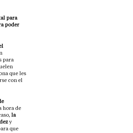
al para
ra poder
el
n
s para
suelen
sona que les
rse con el
de
a hora de
caso,
la
idez
y
para que