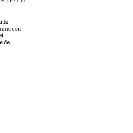
er decir lo
n la
 niña con
el
e de