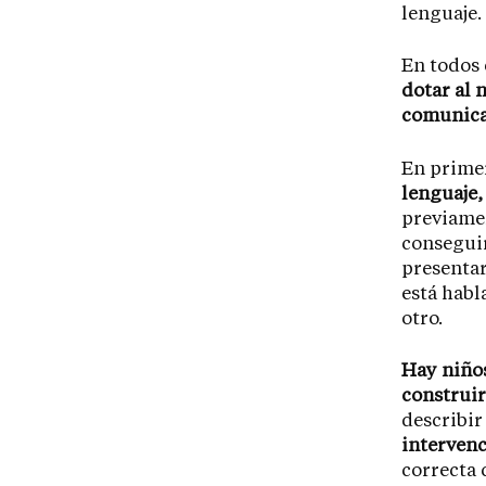
lenguaje.
En todos 
dotar al 
comunicar
En prime
lenguaje,
previamen
conseguir
presentar
está habl
otro.
Hay niños
construir
describir
intervenc
correcta 