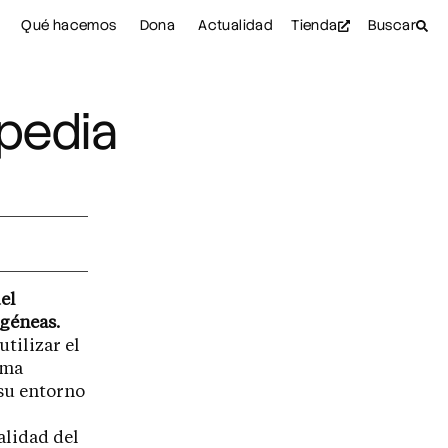
Qué hacemos
Dona
Actualidad
Tienda
Buscar
opedia
el
ogéneas.
tilizar el
ema
su entorno
alidad del