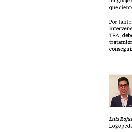
lenguaje 
que sient
Por tanto
intervenc
TEA,
debe
tratamien
consegui
Luis Roja
Logopeda