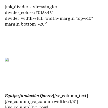
[mk_divider style=»single»
divider_color=»#015345″
divider_width=»full_width» margin_top=»10″
margin_bottom=»20″]
Equipo fundación Querer
[/vc_column_text]
[/vc_column][vc_column width=»1/3″]
[/vc_column][/vc_row]