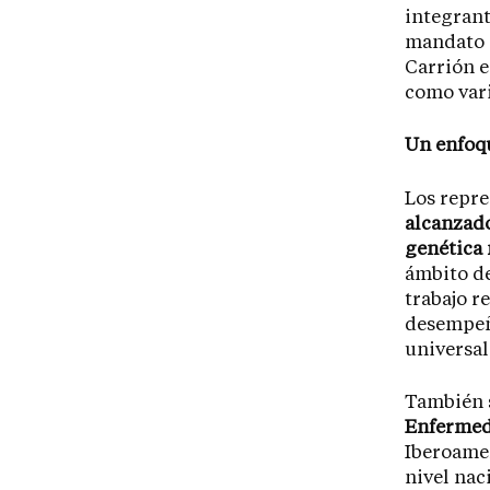
integrant
mandato e
Carrión e
como vari
Un enfoqu
Los repre
alcanzado
genética 
ámbito de
trabajo r
desempeña
universal
También 
Enfermed
Iberoamer
nivel nac