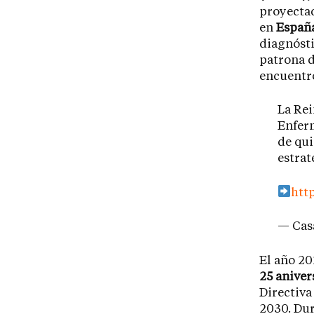
proyectad
en
Españ
diagnóst
patrona d
encuentr
La Rei
Enfer
de qu
estrat
htt
— Casa
El año 20
25 aniver
Directiva
2030. Dur