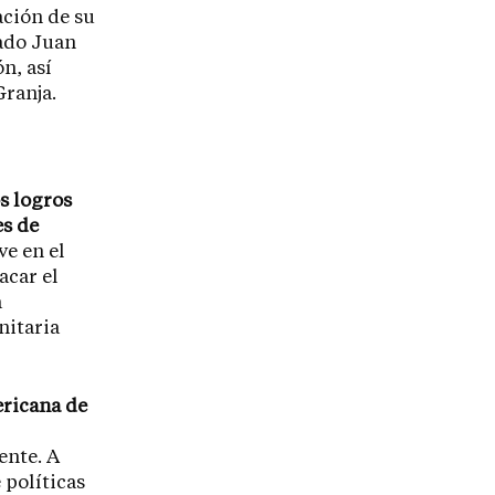
ación de su
tado Juan
n, así
Granja.
os logros
es de
ve en el
acar el
a
nitaria
ericana de
ente. A
 políticas