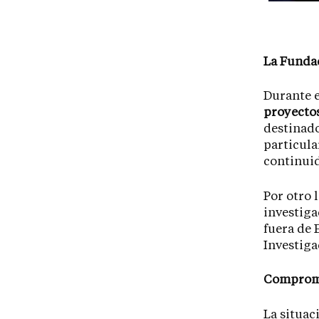
La Fundac
Durante 
proyectos
destinado
particula
continuid
Por otro 
investiga
fuera de 
Investig
Compromis
La situac