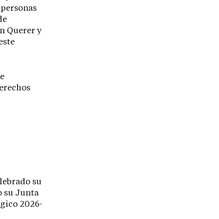
e personas
de
ón Querer y
este
de
derechos
elebrado su
o su Junta
égico 2026-