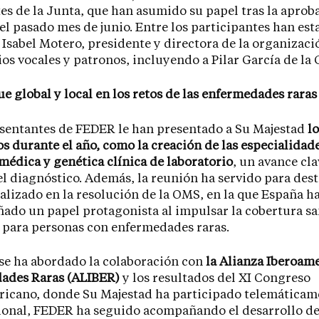
es de la Junta, que han asumido su papel tras la aprob
l pasado mes de junio. Entre los participantes han es
 Isabel Motero, presidente y directora de la organizació
os vocales y patronos, incluyendo a Pilar García de la 
e global y local en los retos de las enfermedades raras
sentantes de FEDER le han presentado a Su Majestad
l
s durante el año, como la creación de las especialidad
médica y genética clínica de laboratorio
, un avance cla
l diagnóstico. Además, la reunión ha servido para dest
ealizado en la resolución de la OMS, en la que España h
do un papel protagonista al impulsar la cobertura sa
 para personas con enfermedades raras.
se ha abordado la colaboración con
la Alianza Iberoam
ades Raras (ALIBER)
y los resultados del XI Congreso
icano, donde Su Majestad ha participado telemáticam
ional, FEDER ha seguido acompañando el desarrollo de