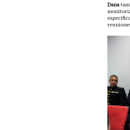
Dana
tamb
monitori
específic
reuniones