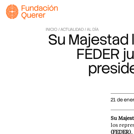
INICIO /
ACTUALIDAD /
AL DÍA
Su Majestad l
FEDER jun
presid
21 de ene
Su Majest
los repre
(FEDER)
,