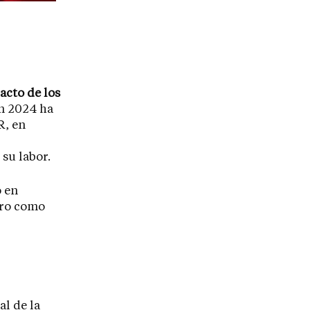
acto de los
en 2024 ha
R, en
su labor.
o en
tro como
al de la