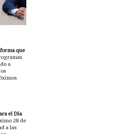
aforma que
programas
ado a
los
róximos
ra el Día
óximo 28 de
d a las