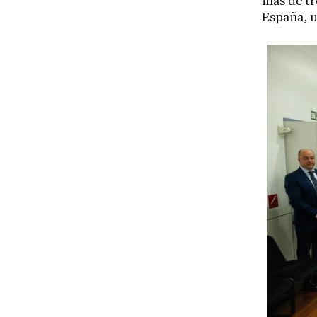
más de tr
España, 