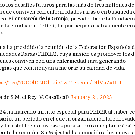
o los desafíos futuros para las más de tres millones d
a
que conviven con enfermedades raras o en búsqueda 
ico.
Pilar García de la Granja
, presidenta de la Fundaci
e la Fundación FEDER, ha participado activamente en 
o.
na ha presidido la reunión de la Federación Española 
medades Raras (FEDER), cuya misión es promover los 
ienes conviven con una enfermedad rara generando
egias que contribuyan a mejorar su calidad de vida.
ps://t.co/7GO0lEFJQh
pic.twitter.com/D1lVpZxtHT
 de S.M. el Rey (@CasaReal)
January 21, 2025
24 ha marcado un hito especial para FEDER al haber c
sario
, un período en el que la organización ha renovad
 y ha establecido las bases para su próximo plan estrat
ante la reunión, Su Majestad ha conocido a los nuevos