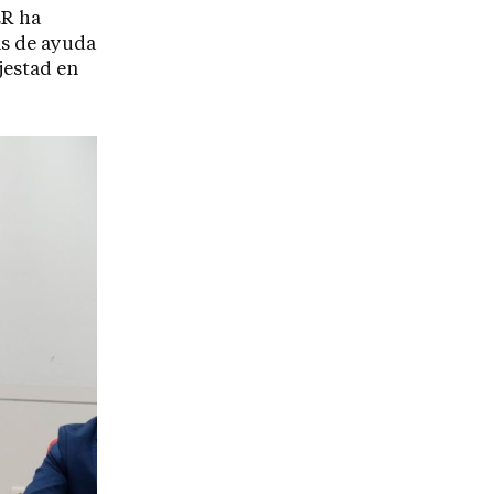
ER ha
s de ayuda
jestad en