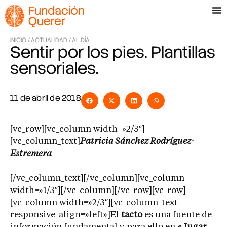
INICIO /
ACTUALIDAD /
AL DÍA
Sentir por los pies. Plantillas
sensoriales.
11 de abril de 2018
[vc_row][vc_column width=»2/3″]
[vc_column_text]
Patricia Sánchez Rodríguez-
Estremera
[/vc_column_text][/vc_column][vc_column
width=»1/3″][/vc_column][/vc_row][vc_row]
[vc_column width=»2/3″][vc_column_text
responsive_align=»left»]El
tacto
es una fuente de