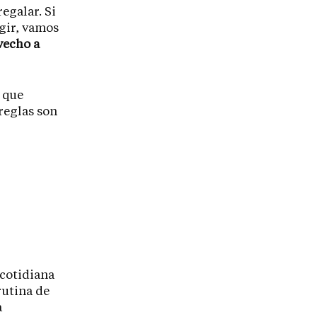
egalar. Si
egir, vamos
vecho a
 que
reglas son
 cotidiana
rutina de
a