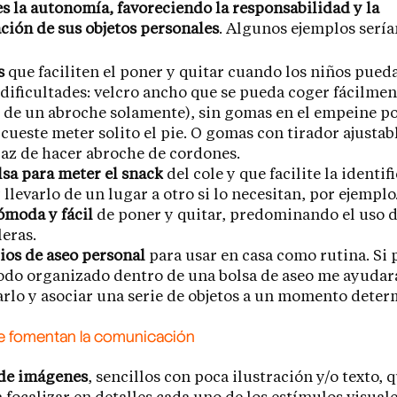
les la autonomía, favoreciendo la responsabilidad y la
ación de sus objetos personales
. Algunos ejemplos sería
s
que faciliten el poner y quitar cuando los niños pued
 dificultades: velcro ancho que se pueda coger fácilment
 de un abroche solamente), sin gomas en el empeine p
e cueste meter solito el pie. O gomas con tirador ajustabl
az de hacer abroche de cordones.
lsa para meter el snack
del cole y que facilite la identif
 llevarlo de un lugar a otro si lo necesitan, por ejemplo
ómoda y fácil
de poner y quitar, predominando el uso d
eras.
ios de aseo personal
para usar en casa como rutina. Si
odo organizado dentro de una bolsa de aseo me ayudar
arlo y asociar una serie de objetos a un momento deter
e fomentan la comunicación
 de imágenes
, sencillos con poca ilustración y/o texto, q