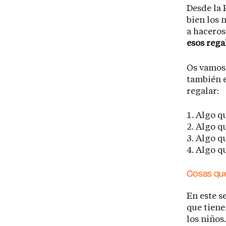
Desde la 
bien los 
a haceros
esos rega
Os vamos
también e
regalar:
Algo qu
Algo q
Algo q
Algo q
Cosas que 
En este s
que tiene
los niños