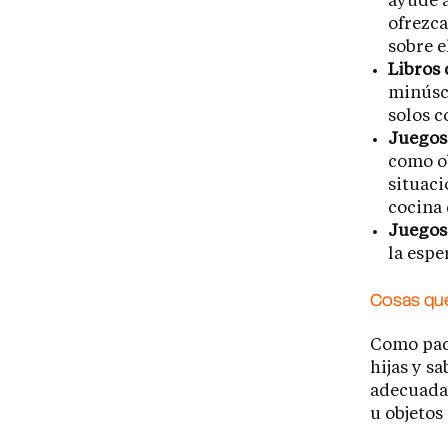
ayude a
ofrezca
sobre e
Libros 
minúscu
solos 
Juegos
como ob
situaci
cocina 
Juegos
la espe
Cosas que 
Como padr
hijas y s
adecuadam
u objetos