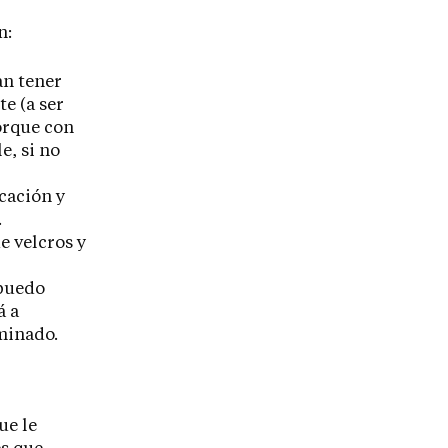
n:
an tener
e (a ser
orque con
e, si no
icación y
.
e velcros y
 puedo
á a
minado.
ue le