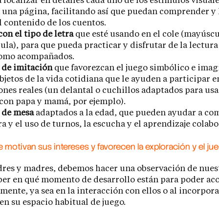
 focalizar en detalles cada uno de los estímulos visual
 una página, facilitando así que puedan comprender y
l contenido de los cuentos.
con el tipo de letra
que esté usando en el cole (mayúscu
la), para que pueda practicar y disfrutar de la lectura
como acompañados.
 de imitación
que favorezcan el juego simbólico e imagi
jetos de la vida cotidiana que le ayuden a participar e
ones reales (un delantal o cuchillos adaptados para usa
con papa y mamá, por ejemplo).
 de mesa
adaptados a la edad, que pueden ayudar a c
ra y el uso de turnos, la escucha y el aprendizaje colabo
motivan sus intereses y favorecen la exploración y el jue
es y madres, debemos hacer una observación de nuest
aber en qué momento de desarrollo están para poder a
ente, ya sea en la interacción con ellos o al incorpora
 en su espacio habitual de juego.