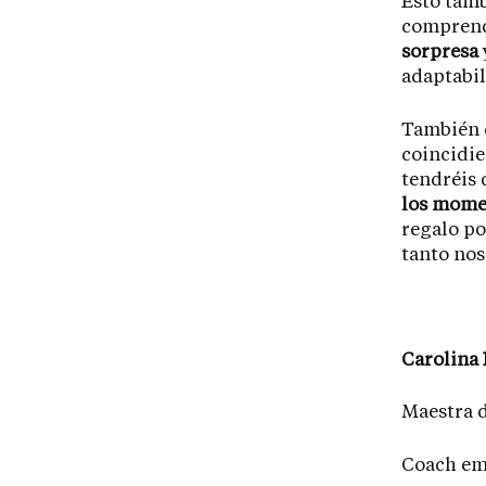
Esto tamb
compren
sorpresa
adaptabil
También q
coincidie
tendréis 
los mome
regalo po
tanto nos
Carolina 
Maestra 
Coach em