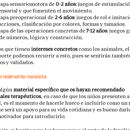
etapa sensoriomotora de
0-2 años
: juegos de estimulaci
ensorial y que fomenten el movimiento.
tapa preoperacional de
2-6 años
: juegos de rol e imitaci
cciones, clasificación por colores, formas y tamaños.
tapa de las operaciones concretas de
7-12 años
: juegos 
de números, lógica y construcción.
os que tienen
intereses concretos
como los animales, el
orte podemos recurrir a esto, pues se sentirán tambié
s y validados.
 realmente necesita
 algún
material específico que os hayan recomendado
ales terapéuticos
, en caso de que los niños presenten 
d, es el momento de hacerle hueco e incluirlo como un 
e será un apoyo para su vida cotidiana y es bueno darl
otivador para introducirlo.