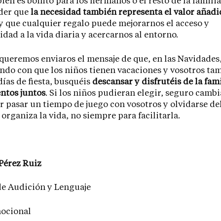
ién es bonito para los hermanos o el resto de la familia
der que
la necesidad también representa el valor añadi
y que cualquier regalo puede mejorarnos el acceso y
idad a la vida diaria y acercarnos al entorno.
ueremos enviaros el mensaje de que, en las Navidades
ndo con que los niños tienen vacaciones y vosotros ta
días de fiesta, busquéis
descansar y disfrutéis de la fami
ntos juntos
. Si los niños pudieran elegir, seguro camb
r pasar un tiempo de juego con vosotros y olvidarse del
 organiza la vida, no siempre para facilitarla.
Pérez Ruiz
de Audición y Lenguaje
ocional