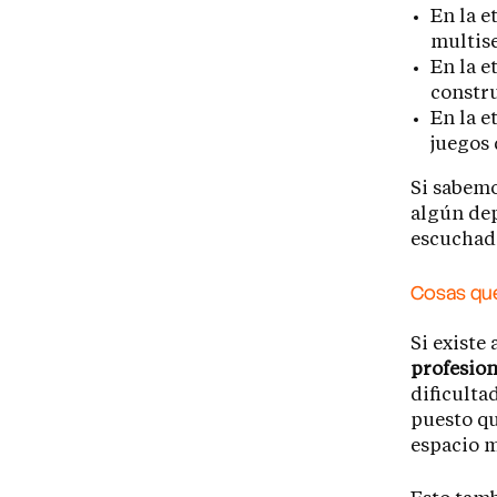
En la 
multis
En la e
constru
En la e
juegos 
Si sabem
algún dep
escuchado
Cosas que
Si existe
profesion
dificulta
puesto qu
espacio m