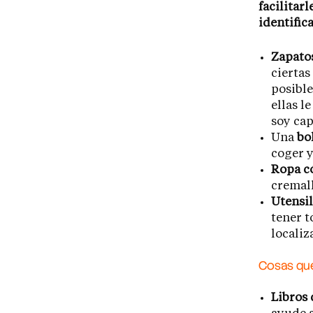
facilitar
identific
Zapato
ciertas
posible
ellas l
soy cap
Una
bo
coger y
Ropa c
cremall
Utensil
tener t
localiz
Cosas qu
Libros