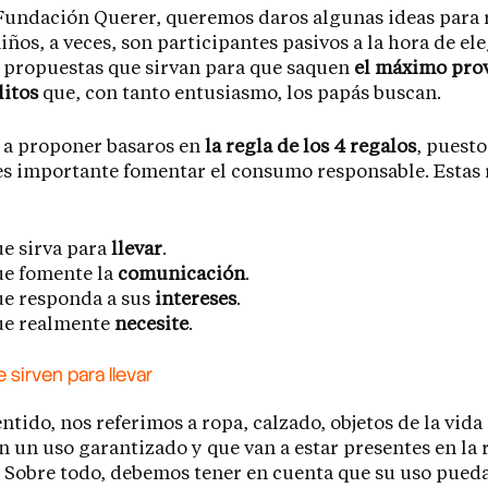
Fundación Querer, queremos daros algunas ideas para r
niños, a veces, son participantes pasivos a la hora de el
 propuestas que sirvan para que saquen
el máximo pro
litos
que, con tanto entusiasmo, los papás buscan.
 a proponer basaros en
la regla de los 4 regalos
, puesto
s importante fomentar el consumo responsable. Estas 
e sirva para
llevar
.
ue fomente la
comunicación
.
ue responda a sus
intereses
.
ue realmente
necesite
.
sirven para llevar
entido, nos referimos a ropa, calzado, objetos de la vida
n un uso garantizado y que van a estar presentes en la 
. Sobre todo, debemos tener en cuenta que su uso pued