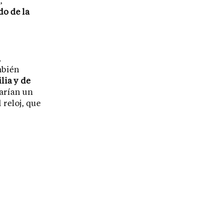
,
do de la
,
mbién
lia y de
iarían un
 reloj, que