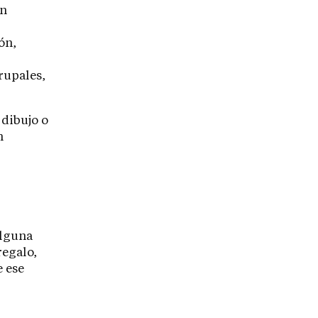
ón
ón,
grupales,
 dibujo o
n
alguna
regalo,
e ese