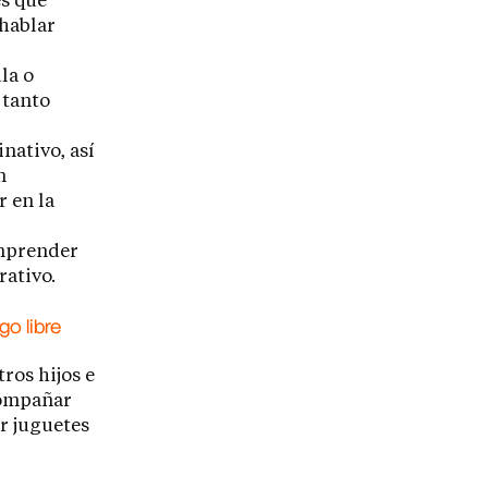
es que
 hablar
la o
 tanto
nativo, así
n
r en la
omprender
rativo.
go libre
ros hijos e
compañar
r juguetes