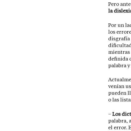
Pero ante
la dislexi
Por un lad
los error
disgrafía
dificulta
mientras 
definida 
palabra y 
Actualmen
venían us
pueden ll
o las list
–
Los dic
palabra, 
el error.