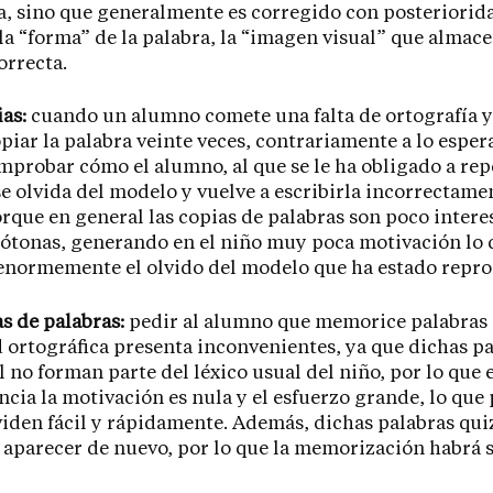
, sino que generalmente es corregido con posteriorida
la “forma” de la palabra, la “imagen visual” que almace
orrecta.
as:
cuando un alumno comete una falta de ortografía y 
iar la palabra veinte veces, contrariamente a lo esper
probar cómo el alumno, al que se le ha obligado a rep
se olvida del modelo y vuelve a escribirla incorrectamen
rque en general las copias de palabras son poco intere
tonas, generando en el niño muy poca motivación lo 
enormemente el olvido del modelo que ha estado repr
as de palabras:
pedir al alumno que memorice palabras
d ortográfica presenta inconvenientes, ya que dichas p
l no forman parte del léxico usual del niño, por lo que 
cia la motivación es nula y el esfuerzo grande, lo que
viden fácil y rápidamente. Además, dichas palabras qui
 aparecer de nuevo, por lo que la memorización habrá s