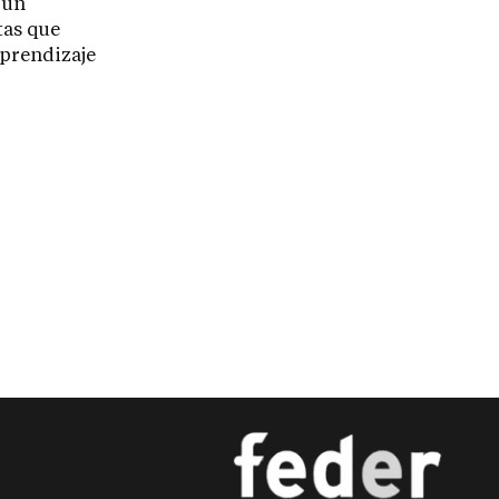
 un
tas que
aprendizaje