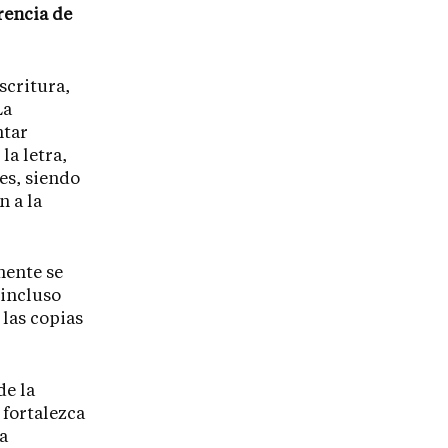
rencia de
escritura,
La
ntar
la letra,
es, siendo
n a la
mente se
 incluso
 las copias
de la
 fortalezca
a