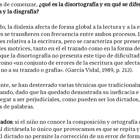
s de comenzar,
¿qué es la disortografía y en qué se dife
a y la disgrafía?
o, la dislexia afecta de forma global a la lectura y a la 
es se transfieren con frecuencia entre ambos procesos. 
 es relativa a la escritura, pero se caracteriza por prese
des motrices, tanto en el el trazado como en la forma de 
que la disortografía no presenta este tipo de dificultad
como «un conjunto de errores de la escritura que afecta
no a su trazado o grafía». (García Vidal, 1989, p. 212).
te, se han desterrado varias técnicas que tradicional
ando, dado que ha quedado demostrada su ineficacia e
egar a ser perjudiciales, como pueden ser los dictados,
as de palabras.
tados
: si el niño no conoce la composición y ortografía 
al dictársela lo único que provocamos es que se repita y
 El dictado no permite la corrección de un error de form