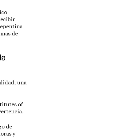
ico
recibir
repentina
emas de
la
alidad, una
titutes of
vertencia.
go de
horas y