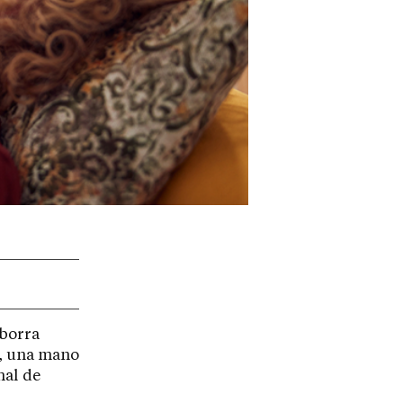
 borra
e, una mano
nal de