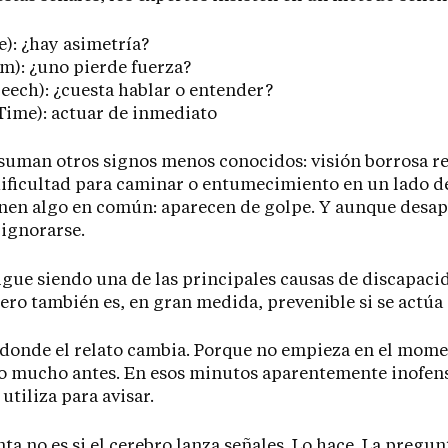
e): ¿hay asimetría?
m): ¿uno pierde fuerza?
eech): ¿cuesta hablar o entender?
Time): actuar de inmediato
 suman otros signos menos conocidos: visión borrosa r
dificultad para caminar o entumecimiento en un lado d
nen algo en común: aparecen de golpe. Y aunque desa
ignorarse.
sigue siendo una de las principales causas de discapaci
ero también es, en gran medida, prevenible si se actúa
 donde el relato cambia. Porque no empieza en el mome
no mucho antes. En esos minutos aparentemente inofen
utiliza para avisar.
ta no es si el cerebro lanza señales. Lo hace. La pregunt