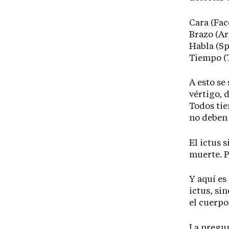
Cara (Fac
Brazo (Ar
Habla (Sp
Tiempo (
A esto se
vértigo, 
Todos tie
no deben 
El ictus 
muerte. P
Y aquí es
ictus, si
el cuerpo 
La pregun