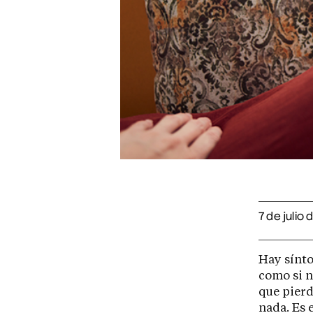
7 de julio
Hay sínt
como si n
que pierd
nada. Es 