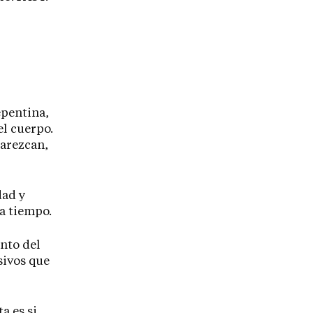
epentina,
el cuerpo.
parezcan,
dad y
 a tiempo.
nto del
sivos que
a es si