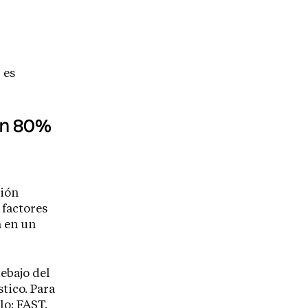
 es
 un 80%
ción
 factores
a en un
ebajo del
stico. Para
lo: FAST.