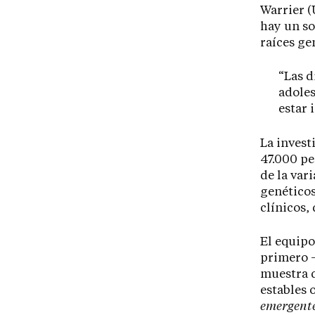
Warrier 
hay un so
raíces ge
“Las d
adoles
estar 
La invest
47.000 pe
de la var
genéticos
clínicos,
El equipo
primero 
muestra d
estables 
emergente