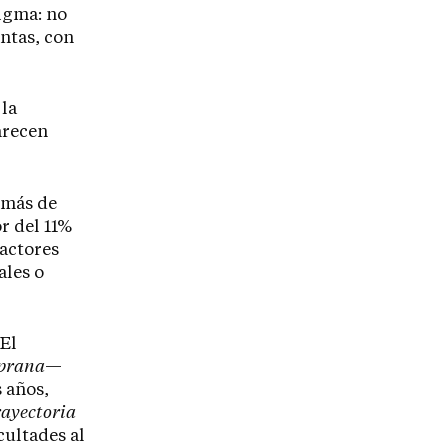
igma: no
intas, con
 la
arecen
 más de
r del 11%
factores
ales o
 El
mprana
—
 años,
rayectoria
cultades al