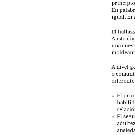
principio
En palabr
igual, ni
El hallaz
Australia
una cuest
moldean”,
A nivel g
o conjunt
diferente
El prim
habilid
relació
El segu
adulte
ansieda