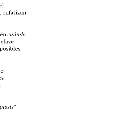
el
, enfatizan
ién
cuándo
 clave
posibles
o’
es
n
gnosis”