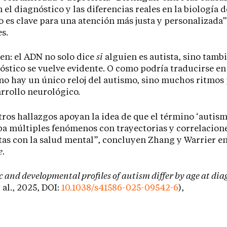
n el diagnóstico y las diferencias reales en la biología d
o es clave para una atención más justa y personalizada”
es.
n: el ADN no solo dice
si
alguien es autista, sino tamb
óstico se vuelve evidente. O como podría traducirse en
o hay un único reloj del autismo, sino muchos ritmos 
arrollo neurológico.
ros hallazgos apoyan la idea de que el término ‘autism
a múltiples fenómenos con trayectorias y correlacion
tas con la salud mental”, concluyen Zhang y Warrier e
e
.
 and developmental profiles of autism differ by age at dia
 al., 2025, DOI:
10.1038/s41586-025-09542-6
),