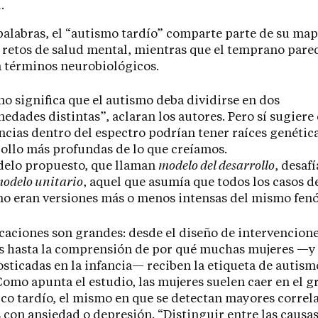
.
palabras, el “autismo tardío” comparte parte de su ma
 retos de salud mental, mientras que el temprano pare
 términos neurobiológicos.
no significa que el autismo deba dividirse en dos
edades distintas”, aclaran los autores. Pero sí sugiere 
ncias dentro del espectro podrían tener raíces genética
ollo más profundas de lo que creíamos.
delo propuesto, que llaman
modelo del desarrollo
, desafí
odelo unitario
, aquel que asumía que todos los casos d
o eran versiones más o menos intensas del mismo fen
caciones son grandes: desde el diseño de intervencion
s hasta la comprensión de por qué muchas mujeres —y
sticadas en la infancia— reciben la etiqueta de autismo
Como apunta el estudio, las mujeres suelen caer en el 
co tardío, el mismo en que se detectan mayores correl
 con ansiedad o depresión. “Distinguir entre las causas