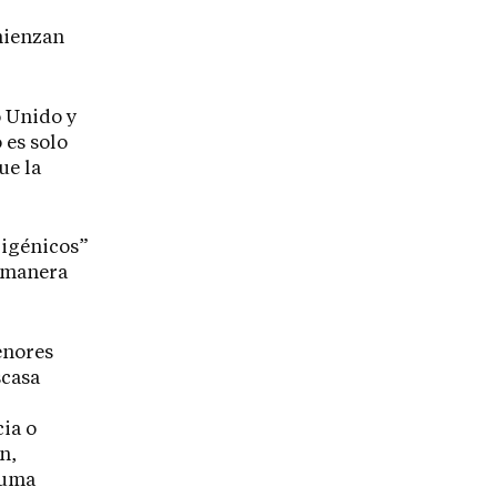
mienzan
o Unido y
 es solo
ue la
ligénicos”
e manera
enores
scasa
ia o
n,
auma