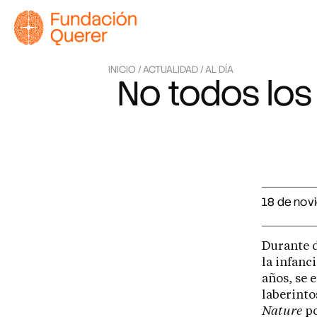
INICIO /
ACTUALIDAD /
AL DÍA
No todos los 
18 de nov
Durante d
la infanc
años, se 
laberinto
Nature
po