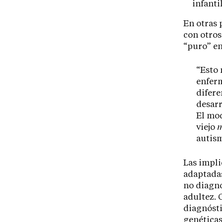
infantil
En otras 
con otros
“puro” en
“Esto 
enferm
difere
desarr
El mo
viejo
m
autism
Las impli
adaptada
no diagno
adultez. 
diagnósti
genéticas