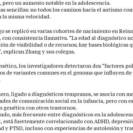
, pero un aumento notable en la adolescencia.
as sencillas: no todos los caminos hacia el autismo co
 a la misma velocidad.
go se replicó en varias cohortes de nacimiento en Rein
, con consistencia llamativa. “La edad al diagnóstico no
ión de visibilidad o de recursos; hay bases biológicas q
 explican Zhang y sus colegas.
enético, los investigadores detectaron dos “factores po
os de variantes comunes en el genoma que influyen d
.
ero, ligado a diagnósticos tempranos, se asocia con m
ades de comunicación social en la infancia, pero con e
n genética con otros trastornos.
ndo, más frecuente entre diagnósticos en la adolescenc
z, está fuertemente correlacionado con ADHD, depresió
d y PTSD, incluso con experiencias de autolesión y tr