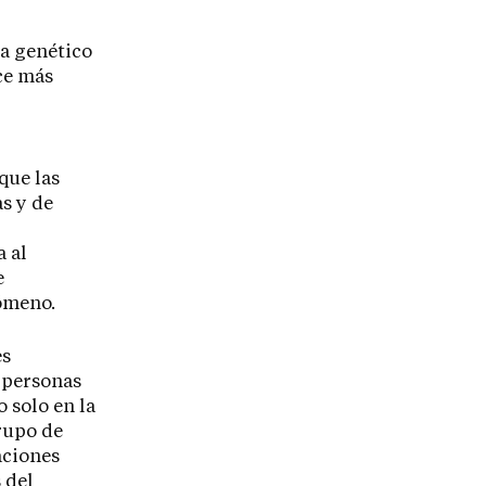
pa genético
ce más
que las
s y de
a al
e
ómeno.
es
 personas
 solo en la
grupo de
aciones
 del