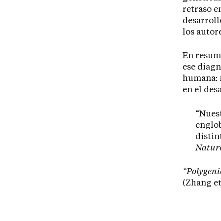
retraso e
desarroll
los autor
En resume
ese diagn
humana: n
en el des
“Nuest
englob
distin
Natur
“Polygenic
(Zhang et