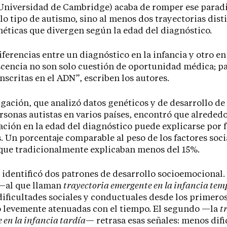
(Universidad de Cambridge) acaba de romper ese parad
lo tipo de autismo, sino al menos dos trayectorias dist
néticas que divergen según la edad del diagnóstico.
iferencias entre un diagnóstico en la infancia y otro en
cencia no son solo cuestión de oportunidad médica; p
inscritas en el ADN”, escriben los autores.
igación, que analizó datos genéticos y de desarrollo de
rsonas autistas en varios países, encontró que alrededo
iación en la edad del diagnóstico puede explicarse por 
. Un porcentaje comparable al peso de los factores soci
 que tradicionalmente explicaban menos del 15%.
 identificó dos patrones de desarrollo socioemocional.
—al que llaman
trayectoria emergente en la infancia te
ificultades sociales y conductuales desde los primeros
o levemente atenuadas con el tiempo. El segundo —la
t
 en la infancia tardía
— retrasa esas señales: menos difi