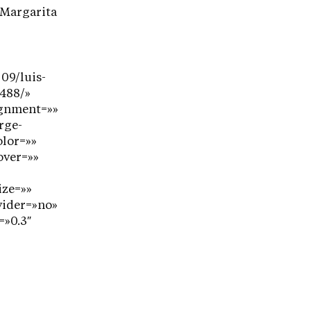
 Margarita
09/luis-
2488/»
lignment=»»
rge-
olor=»»
over=»»
ize=»»
vider=»no»
=»0.3″