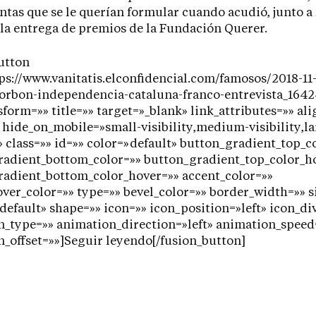
ntas que se le querían formular cuando acudió, junto a
 la entrega de premios de la Fundación Querer.
utton
ps://www.vanitatis.elconfidencial.com/famosos/2018-11-
borbon-independencia-cataluna-franco-entrevista_164
sform=»» title=»» target=»_blank» link_attributes=»» a
hide_on_mobile=»small-visibility,medium-visibility,la
y» class=»» id=»» color=»default» button_gradient_top_c
radient_bottom_color=»» button_gradient_top_color_h
radient_bottom_color_hover=»» accent_color=»»
ver_color=»» type=»» bevel_color=»» border_width=»» s
default» shape=»» icon=»» icon_position=»left» icon_di
_type=»» animation_direction=»left» animation_speed
_offset=»»]Seguir leyendo[/fusion_button]