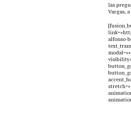
las pregu
Vargas, a
[fusion_b
link=»htt
alfonso-
text_tran
modal=»» 
visibilit
button_g
button_g
accent_ho
stretch=»
animation
animation