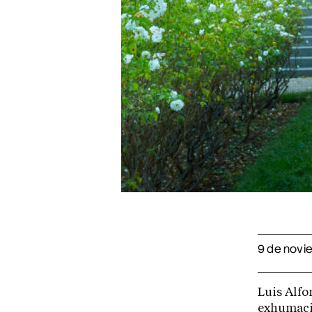
9 de novi
Luis Alfo
exhumació