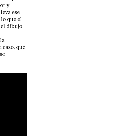
or y
lleva ese
lo que el
 el dibujo
la
e caso, que
se