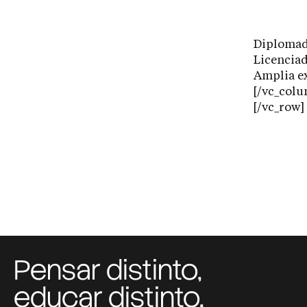
Diplomada
Licenciad
Amplia ex
[/vc_colu
[/vc_row]
Pensar distinto,
educar distinto,