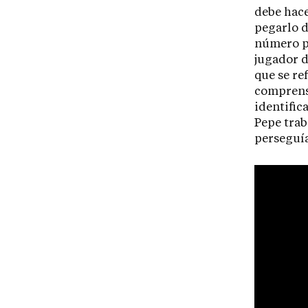
debe hace
pegarlo d
número po
jugador d
que se ref
comprens
identific
Pepe trab
perseguía