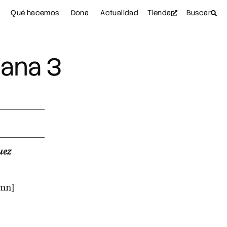
Qué hacemos
Dona
Actualidad
Tienda
Buscar
mana 3
uez
umn]