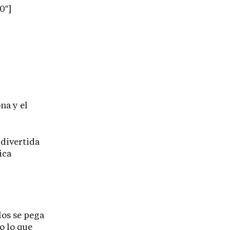
0″]
na y el
 divertida
ica
los se pega
o lo que