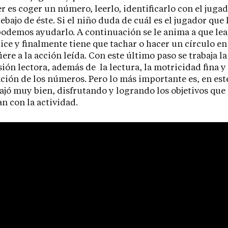
r es coger un número, leerlo, identificarlo con el jugad
ebajo de éste. Si el niño duda de cuál es el jugador que 
demos ayudarlo. A continuación se le anima a que lea 
ice y finalmente tiene que tachar o hacer un círculo en
iere a la acción leída. Con este último paso se trabaja la
ión lectora, además de
la lectura, la motricidad fina y 
ación de los números. Pero lo más importante es, en est
ajó muy bien, disfrutando y logrando los objetivos que 
n con la actividad.