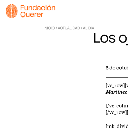
INICIO /
ACTUALIDAD /
AL DÍA
Los o
6 de octu
[vc_row][
Martínez
[/vc_colu
[/vc_row]
[mk_divid