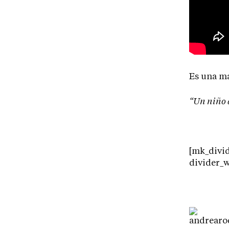
Es una ma
“Un niño q
[mk_divid
divider_