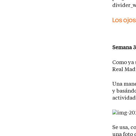
divider_
Los ojos
Semana 3
Como ya s
Real Mad
Una maner
y basándo
actividad
Se usa, c
una foto 