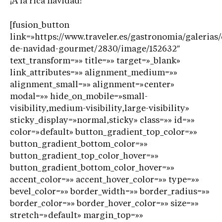
¡A la rica navidad!
[fusion_button
link=»https://www.traveler.es/gastronomia/galerias/
de-navidad-gourmet/2830/image/152632″
text_transform=»» title=»» target=»_blank»
link_attributes=»» alignment_medium=»»
alignment_small=»» alignment=»center»
modal=»» hide_on_mobile=»small-
visibility,medium-visibility,large-visibility»
sticky_display=»normal,sticky» class=»» id=»»
color=»default» button_gradient_top_color=»»
button_gradient_bottom_color=»»
button_gradient_top_color_hover=»»
button_gradient_bottom_color_hover=»»
accent_color=»» accent_hover_color=»» type=»»
bevel_color=»» border_width=»» border_radius=»»
border_color=»» border_hover_color=»» size=»»
stretch=»default» margin_top=»»