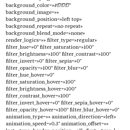
background_color=»#f7f7f7″
background_image=»»
background_position=»left top»
background_repeat=»no-repeat»
background_blend_mode=»none»
render_logics=»» filter_type=»regular»
filter_hue=»0″ filter_saturation=»100″
filter_brightness=»100″ filter_contrast=»100″
filter_invert=»0″ filter_sepia=»0″
filter_opacity=»100″ filter_blur=»0″
filter_hue_hover=»0″
filter_saturation_hover=»100″
filter_brightness_hover=»100″
filter_contrast_hover=»100″
filter_invert_hover=»0″ filter_sepia_hover=»0″
filter_opacity_hover=»100″ filter_blur_hover=»0″
animation_type=»» animation_direction=»left»
animation_speed=»0.3″ animation_offset=»»