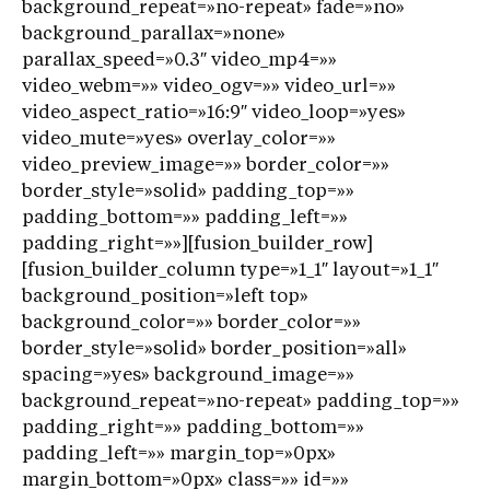
background_repeat=»no-repeat» fade=»no»
background_parallax=»none»
parallax_speed=»0.3″ video_mp4=»»
video_webm=»» video_ogv=»» video_url=»»
video_aspect_ratio=»16:9″ video_loop=»yes»
video_mute=»yes» overlay_color=»»
video_preview_image=»» border_color=»»
border_style=»solid» padding_top=»»
padding_bottom=»» padding_left=»»
padding_right=»»][fusion_builder_row]
[fusion_builder_column type=»1_1″ layout=»1_1″
background_position=»left top»
background_color=»» border_color=»»
border_style=»solid» border_position=»all»
spacing=»yes» background_image=»»
background_repeat=»no-repeat» padding_top=»»
padding_right=»» padding_bottom=»»
padding_left=»» margin_top=»0px»
margin_bottom=»0px» class=»» id=»»