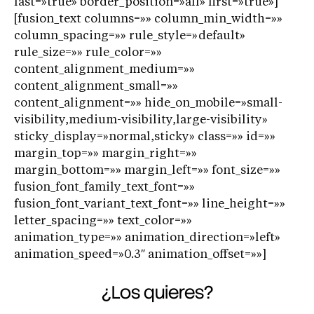
last=»true» border_position=»all» first=»true»]
[fusion_text columns=»» column_min_width=»»
column_spacing=»» rule_style=»default»
rule_size=»» rule_color=»»
content_alignment_medium=»»
content_alignment_small=»»
content_alignment=»» hide_on_mobile=»small-
visibility,medium-visibility,large-visibility»
sticky_display=»normal,sticky» class=»» id=»»
margin_top=»» margin_right=»»
margin_bottom=»» margin_left=»» font_size=»»
fusion_font_family_text_font=»»
fusion_font_variant_text_font=»» line_height=»»
letter_spacing=»» text_color=»»
animation_type=»» animation_direction=»left»
animation_speed=»0.3″ animation_offset=»»]
¿Los quieres?