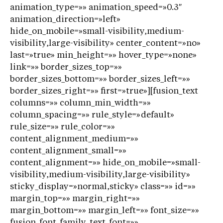
animation_type=»» animation_speed=»0.3″
animation_direction=»left»
hide_on_mobile=»small-visibility,medium-
visibility,large-visibility» center_content=»no»
last=»true» min_height=»» hover_type=»none»
link=»» border_sizes_top=»»
border_sizes_bottom=»» border_sizes_left=»»
border_sizes_right=»» first=»true»][fusion_text
columns=»» column_min_width=»»
column_spacing=»» rule_style=»default»
rule_size=»» rule_color=»»
content_alignment_medium=»»
content_alignment_small=»»
content_alignment=»» hide_on_mobile=»small-
visibility,medium-visibility,large-visibility»
sticky_display=»normal,sticky» class=»» id=»»
margin_top=»» margin_right=»»
margin_bottom=»» margin_left=»» font_size=»»
fusion_font_family_text_font=»»