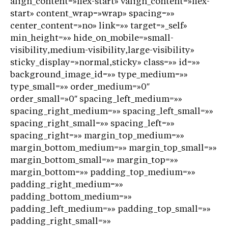
align_content=»flex-start» valign_content=»flex-
start» content_wrap=»wrap» spacing=»»
center_content=»no» link=»» target=»_self»
min_height=»» hide_on_mobile=»small-
visibility,medium-visibility,large-visibility»
sticky_display=»normal,sticky» class=»» id=»»
background_image_id=»» type_medium=»»
type_small=»» order_medium=»0″
order_small=»0″ spacing_left_medium=»»
spacing_right_medium=»» spacing_left_small=»»
spacing_right_small=»» spacing_left=»»
spacing_right=»» margin_top_medium=»»
margin_bottom_medium=»» margin_top_small=»»
margin_bottom_small=»» margin_top=»»
margin_bottom=»» padding_top_medium=»»
padding_right_medium=»»
padding_bottom_medium=»»
padding_left_medium=»» padding_top_small=»»
padding_right_small=»»