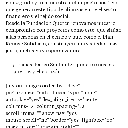
conseguido y una muestra del impacto positivo
que generan este tipo de alianzas entre el sector
financiero y el tejido social.
Desde la Fundación Querer renovamos nuestro
compromiso con proyectos como este, que sitúan
a las personas en el centro y que, como el Plan
Renove Solidario, construyen una sociedad más
justa, inclusiva y esperanzadora.
¡Gracias, Banco Santander, por abrirnos las
puertas y el corazón!
[fusion_images order_by="desc"
picture_size="auto" hover_type="none"
autoplay="yes" flex_align_items="center"
columns="2" column_spacing="13"
scroll_items="" show_nav="yes"
mouse_scroll="no" border="yes" lightbox="no"
margin_top="" margin_right=""