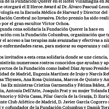
ia de la Fundación Querer en el Hotel Villamagna en M
se otorgará el II Heroe Award al Dr. Álvaro Pascual-Leon
ología en la Escuela Médica de Harvard y Director del
ación Cerebral no Invasiva. Dicho premio ha sido real
por el gran escultor Víctor Ochoa.
gunda cena solidaria la Fundación Querer la hace en
ración con la Fundación Columbus, organización que tr
ar el acceso a las terapias más avanzadas y efectivas a n
o enfermedades raras, para mejorar su esperanza y cal
os invitados a esta cena solidaria donde se une ciencia
asistirán numerosos rostros conocidos que ayudan y a
yectos de la Fundación como Isabel Díaz Ayuso Preside
dad de Madrid, Eugenia Martínez de Irujo y Narcís Reb
sa Thyssen, Ana Rosa Quintana, Marcos de Quinto y An
, las Ex ministras Cristina Garmendia y Fátima Báñez, 
a, Antonia Dell’Atte, Joaquín Prat y su mujer Yolanda 
norio y Silvia Casas, Pilar García de la Granja, D. Enri
nte Club Atlético de Madrid, D. Javier García Cogorro 
l y cofundador de la Fundación Columbus y Damià To