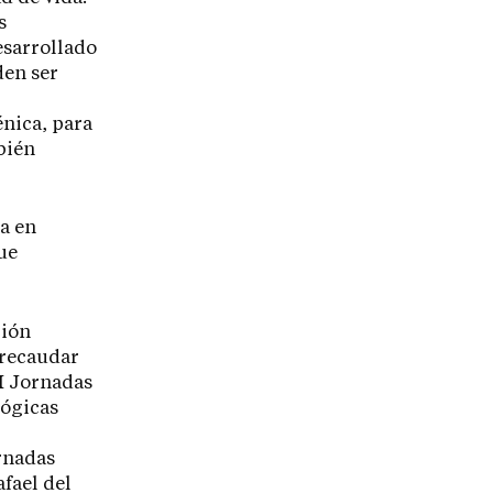
s
esarrollado
den ser
énica, para
bién
ia en
ue
ción
 recaudar
II Jornadas
lógicas
rnadas
fael del