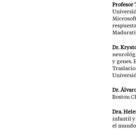
Profesor
Universi
Microsoft
respuesta
Madurati
Dr. Kryst
neurológi
y genes. 
Traslacio
Universid
Dr. Álvar
Boston Ch
Dra. Hel
infantil 
el mundo 