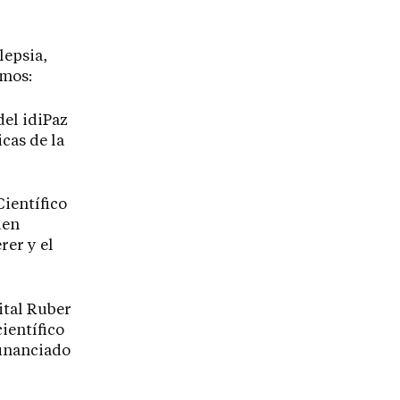
lepsia,
emos:
del idiPaz
cas de la
Científico
uen
rer y el
ital Ruber
ientífico
financiado