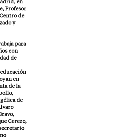
adrid, en
e, Profesor
 Centro de
izado y
abaja para
iños con
idad de
, educación
poyan en
nta de la
ollo,
gélica de
Álvaro
Bravo,
que Cerezo,
secretario
rmo