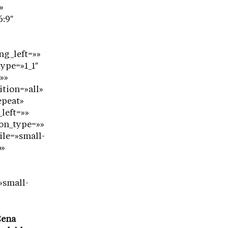
»
6:9″
ng_left=»»
ype=»1_1″
»»
ition=»all»
epeat»
left=»»
on_type=»»
ile=»small-
o»
»small-
Cena