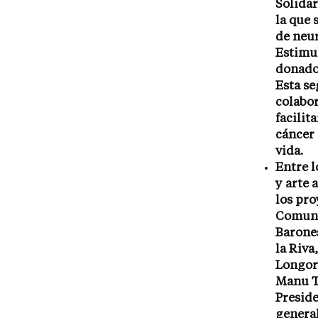
Solidar
la que 
de neur
Estimul
donado 
Esta se
colabo
facilit
cáncer 
vida.
Entre l
y arte 
los pro
Comuni
Barone
la Riva
Longori
Manu Te
Preside
genera