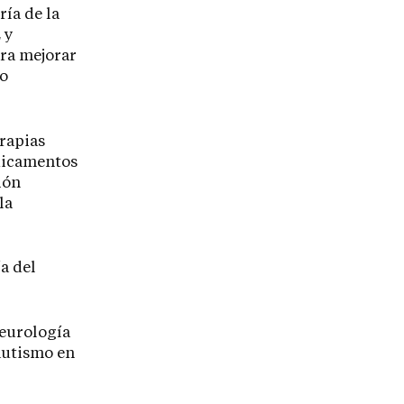
ría de la
 y
ara mejorar
so
erapias
dicamentos
ión
la
ía del
neurología
 autismo en