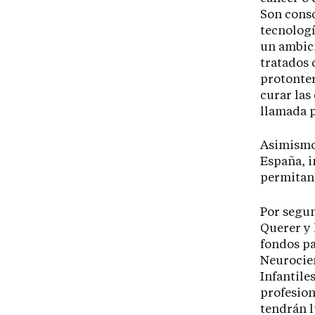
Son consc
tecnologí
un ambici
tratados 
protonter
curar las
llamada p
Asimismo,
España, i
permitan 
Por segun
Querer y 
fondos pa
Neurocien
Infantile
profesion
tendrán l