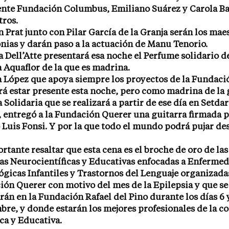
ente Fundación Columbus, Emiliano Suárez y Carola Ba
tros.
 Prat junto con Pilar García de la Granja serán los mae
ias y darán paso a la actuación de Manu Tenorio.
 Dell’Atte presentará esa noche el Perfume solidario de
a Aquaflor de la que es madrina.
 López que apoya siempre los proyectos de la Fundaci
á estar presente esta noche, pero como madrina de la
 Solidaria que se realizará a partir de ese día en Setda
, entregó a la Fundación Querer una guitarra firmada p
Luis Fonsi. Y por la que todo el mundo podrá pujar de
rtante resaltar que esta cena es el broche de oro de las 
as Neurocientíficas y Educativas enfocadas a Enferme
gicas Infantiles y Trastornos del Lenguaje organizadas
ón Querer con motivo del mes de la Epilepsia y que se
rán en la Fundación Rafael del Pino durante los días 6 
re, y donde estarán los mejores profesionales de la 
ica y Educativa.