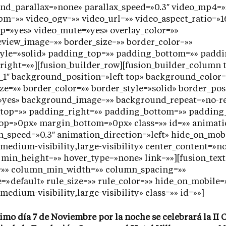
nd_parallax=»none» parallax_speed=»0.3″ video_mp4=»
m=»» video_ogv=»» video_url=»» video_aspect_ratio=»1
p=»yes» video_mute=»yes» overlay_color=»»
eview_image=»» border_size=»» border_color=»»
tyle=»solid» padding_top=»» padding_bottom=»» paddi
ight=»»][fusion_builder_row][fusion_builder_column t
_1″ background_position=»left top» background_color=
ze=»» border_color=»» border_style=»solid» border_pos
»yes» background_image=»» background_repeat=»no-r
top=»» padding_right=»» padding_bottom=»» padding_
op=»0px» margin_bottom=»0px» class=»» id=»» animati
_speed=»0.3″ animation_direction=»left» hide_on_mob
y,medium-visibility,large-visibility» center_content=»n
 min_height=»» hover_type=»none» link=»»][fusion_text
»» column_min_width=»» column_spacing=»»
e=»default» rule_size=»» rule_color=»» hide_on_mobile=
,medium-visibility,large-visibility» class=»» id=»»]
imo día 7 de Noviembre por la noche se celebrará la II 