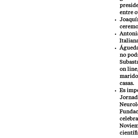
presid
entre o
Joaquín
ceremon
Antonia
Italian
Águeda
no podr
Subasta
on line
marido 
casas.
Es impo
Jornad
Neuroló
Fundaci
celebra
Noviemb
científ