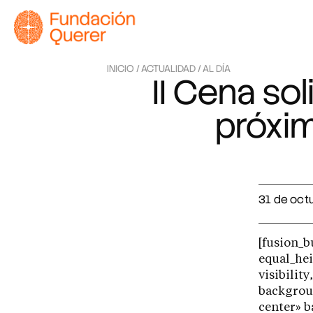
INICIO /
ACTUALIDAD /
AL DÍA
II Cena so
próxi
31 de oct
[fusion_
equal_he
visibilit
backgrou
center» 