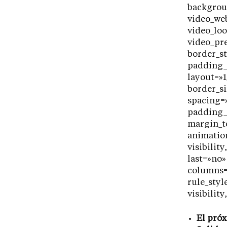
backgrou
video_web
video_loo
video_pr
border_s
padding_r
layout=»1
border_si
spacing=
padding_
margin_t
animation
visibilit
last=»no»
columns=
rule_styl
visibility
El próx