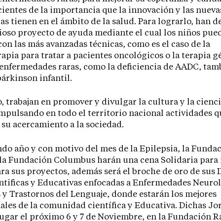
ientes de la importancia que la innovación y las nueva
as tienen en el ámbito de la salud. Para lograrlo, han d
oso proyecto de ayuda mediante el cual los niños pue
con las más avanzadas técnicas, como es el caso de la
apia para tratar a pacientes oncológicos o la terapia g
 enfermedades raras, como la deficiencia de AADC, tam
árkinson infantil.
 trabajan en promover y divulgar la cultura y la cienc
mpulsando en todo el territorio nacional actividades q
su acercamiento a la sociedad.
do año y con motivo del mes de la Epilepsia, la Funda
la Fundación Columbus harán una cena Solidaria para
ra sus proyectos, además será el broche de oro de sus 
tificas y Educativas enfocadas a Enfermedades Neuro
s y Trastornos del Lenguaje, donde estarán los mejores
ales de la comunidad científica y Educativa. Dichas Jo
ugar el próximo 6 y 7 de Noviembre, en la Fundación Ra