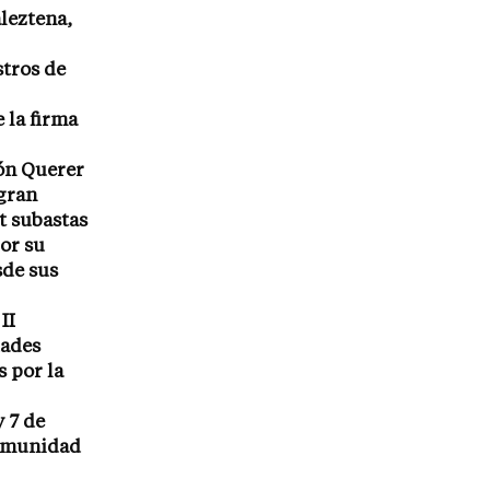
leztena,
stros de
 la firma
ón Querer
 gran
rt subastas
or su
sde sus
II
dades
 por la
y 7 de
comunidad