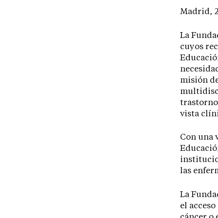
Madrid, 2
La Fundac
cuyos rec
Educación
necesidad
misión de
multidisc
trastorno
vista clí
Con una v
Educación
instituci
las enfer
La Fundac
el acceso
cáncer o 