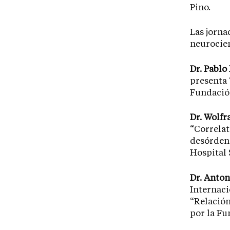
Pino.
Las jorna
neurocien
Dr. Pablo
presenta 
Fundación
Dr. Wolf
“Correlat
desórdene
Hospital 
Dr. Anton
Internaci
“Relación
por la Fu