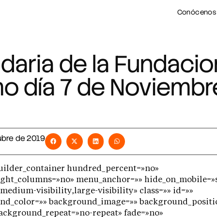
Conócenos
lidaria de la Fundacio
mo día 7 de Noviembr
ubre de 2019
builder_container hundred_percent=»no»
ight_columns=»no» menu_anchor=»» hide_on_mobile=»
y,medium-visibility,large-visibility» class=»» id=»»
nd_color=»» background_image=»» background_positi
background_repeat=»no-repeat» fade=»no»