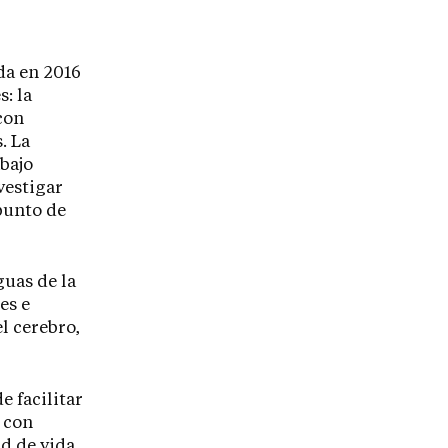
da en 2016
: la
con
. La
bajo
vestigar
punto de
guas de la
es e
l cerebro,
e facilitar
s con
d de vida.