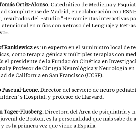
 Tomás Ortiz-Alonso
, Catedrático de Medicina y Psquiat
dad Complutense de Madrid, en colaboración con ESNE
, resultados del Estudio “Herramientas interactivas p
 atencional en niños con Retraso del Lenguaje y Retra
vo».
of Bankiewicz
es un experto en el suministro local de t
cas, como terapia génica y múltiples terapias con me
Es el presidente de la Fundación Cinética en Investigac
nal y Profesor de Cirugía Neurológica y Neurología en 
ad de California en San Francisco (UCSF).
o Pascual-Leone
, Director del servicio de neuro pediatr
ildren´s Hospital, y profesor de Harvard.
en Tager-Flusberg
, Directora del Área de psiquiatría y 
y juvenil de Boston, es la personalidad que más sabe de
y es la primera vez que viene a España.