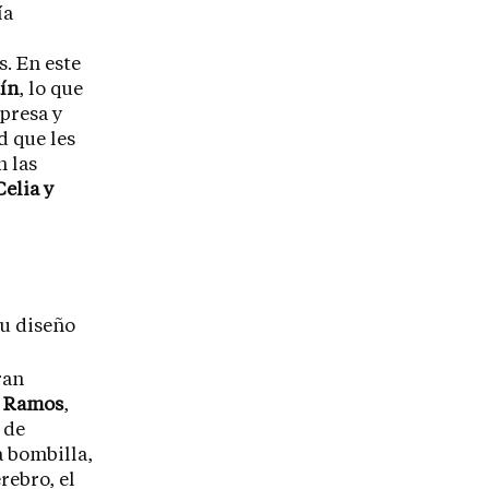
ía
s. En este
ín
, lo que
mpresa y
d que les
n las
Celia y
ran
o Ramos
,
 de
a bombilla,
rebro, el