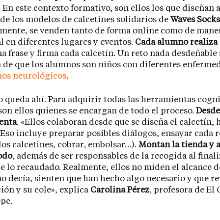
. En este contexto formativo, son ellos los que diseñan
de los modelos de calcetines solidarios de
Waves Socks
rmente, se venden tanto de forma online como de mane
l en diferentes lugares y eventos.
Cada alumno realiza 
a frase y firma cada calcetín. Un reto nada desdeñable s
 de que los alumnos son niños con diferentes enferme
nos neurológicos
.
o queda ahí. Para adquirir todas las herramientas cogni
 son ellos quienes se encargan de todo el proceso.
Desde 
venta
. «Ellos colaboran desde que se diseña el calcetín, 
 Eso incluye preparar posibles diálogos, ensayar cada r
los calcetines, cobrar, embolsar…).
Montan la tienda y 
odo
, además de ser responsables de la recogida al final
e lo recaudado. Realmente, ellos no miden el alcance de
o decía, sienten que han hecho algo necesario y que re
ión y su cole», explica
Carolina Pérez
, profesora de El 
epe.