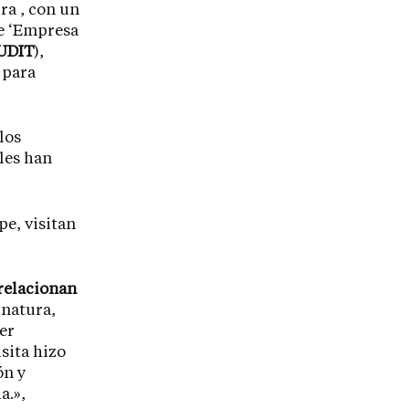
ra , con un
de ‘Empresa
UDIT
),
 para
los
 les han
relacionan
gnatura,
ser
isita hizo
ón y
a.»,