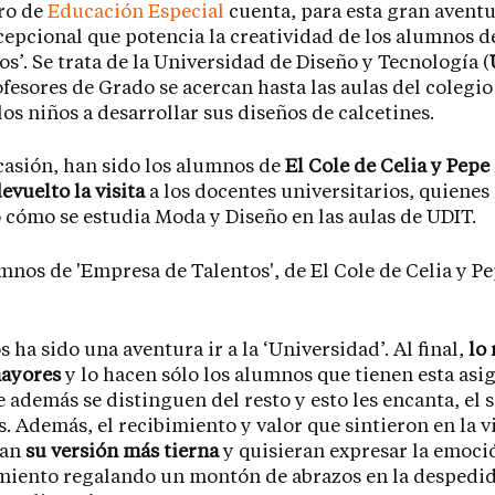
ro de
Educación Especial
cuenta, para esta gran aventu
cepcional que potencia la creatividad de los alumnos 
os’. Se trata de la Universidad de Diseño y Tecnología (
fesores de Grado se acercan hasta las aulas del colegio
los niños a desarrollar sus diseños de calcetines.
casión, han sido los alumnos de
El Cole de Celia y Pepe
evuelto la visita
a los docentes universitarios, quienes
cómo se estudia Moda y Diseño en las aulas de UDIT.
s ha sido una aventura ir a la ‘Universidad’. Al final,
lo 
mayores
y lo hacen sólo los alumnos que tienen esta asi
e además se distinguen del resto y esto les encanta, el 
s. Además, el recibimiento y valor que sintieron en la v
ran
su versión más tierna
y quisieran expresar la emoci
iento regalando un montón de abrazos en la despedid