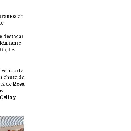
ntramos en
de
a
e destacar
ción
tanto
ía, los
nes aporta
un chute de
ita de
Rosa
os
Celia y