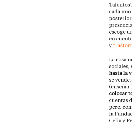
Talentos’
cada uno 
posterio
presencia
escoge un
en cuenta
y
trastor
La cosa n
sociales,
hasta la 
se vende.
(enseñar 
colocar t
cuentas d
pero, com
la Fundac
Celia y P