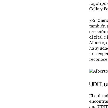
logotipo 
Celia y P
«En
Cien
también n
creación 
digital e
Alberto, 
ha ayudad
una exper
reconoc
UDIT, 
El aula a
encontrar
que
UDI