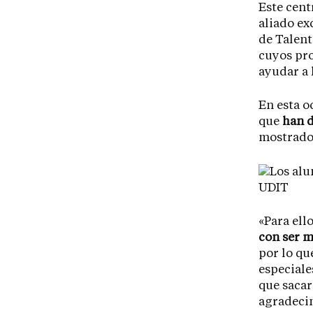
Este cent
aliado ex
de Talent
cuyos pro
ayudar a 
En esta o
que
han d
mostrado 
«Para ello
con ser 
por lo qu
especiale
que saca
agradecim