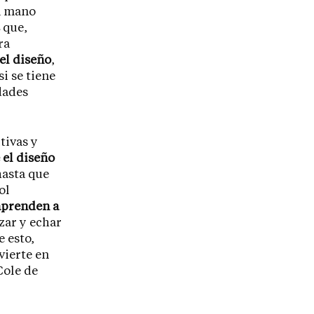
 a mano
que,
ra
el diseño
,
i se tiene
dades
tivas y
el diseño
hasta que
ol
aprenden a
izar y echar
 esto,
vierte en
Cole de