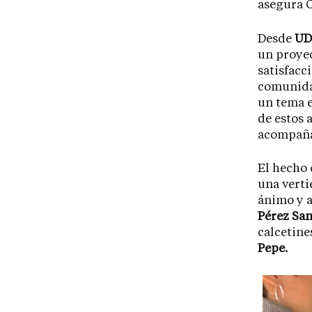
asegura C
Desde
UD
un proyec
satisfacc
comunida
un tema 
de estos 
acompaña
El hecho 
una verti
ánimo y a
Pérez Sa
calcetin
Pepe.