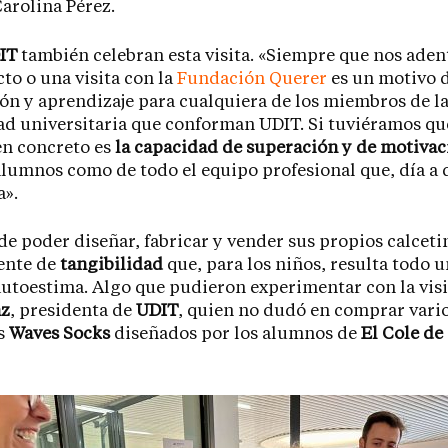
arolina Pérez.
IT
también celebran esta visita. «Siempre que nos ade
to o una visita con la
Fundación Querer
es un motivo 
ión y aprendizaje para cualquiera de los miembros de l
d universitaria que conforman UDIT. Si tuviéramos qu
en concreto es
la capacidad de superación y de motiva
alumnos como de todo el equipo profesional que, día a d
».
de poder diseñar, fabricar y vender sus propios calceti
ente de
tangibilidad
que, para los niños, resulta todo 
utoestima. Algo que pudieron experimentar con la vis
nz
, presidenta de
UDIT
, quien no dudó en comprar vari
es
Waves Socks
diseñados por los alumnos de
El Cole de 