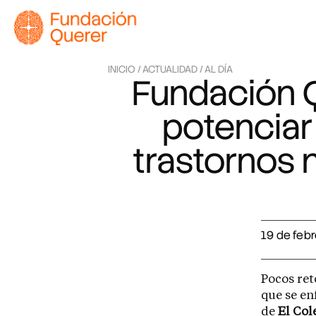
INICIO /
ACTUALIDAD /
AL DÍA
Fundación Q
potenciar 
trastornos 
19 de feb
Pocos ret
que se en
de
El
Cole