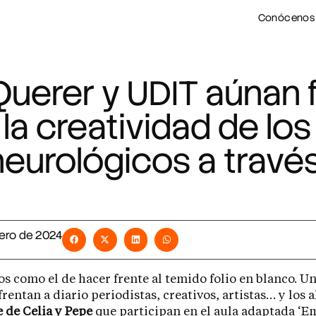
Conócenos
uerer y UDIT aúnan 
la creatividad de lo
neurológicos a travé
rero de 2024
os como el de hacer frente al temido folio en blanco. Un
frentan a diario periodistas, creativos, artistas… y los
 de Celia y Pepe
que participan en el aula adaptada ‘E