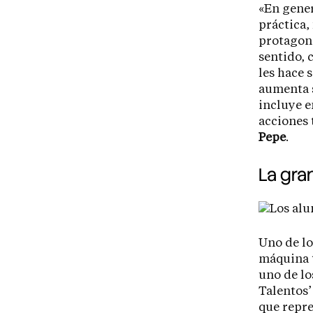
«En gene
práctica,
protagoni
sentido,
les hace 
aumenta s
incluye e
acciones 
Pepe
.
La gra
Uno de lo
máquina 
uno de lo
Talentos
que repre