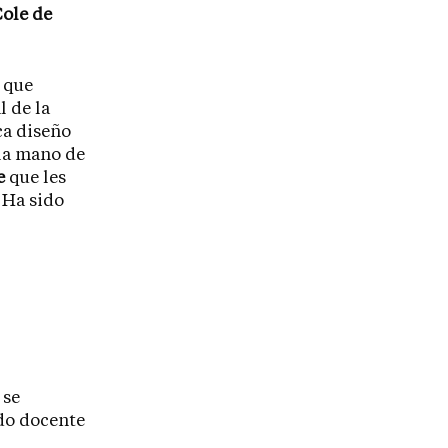
Cole de
í que
 de la
ca diseño
 la mano de
e
que les
 Ha sido
se
ldo docente