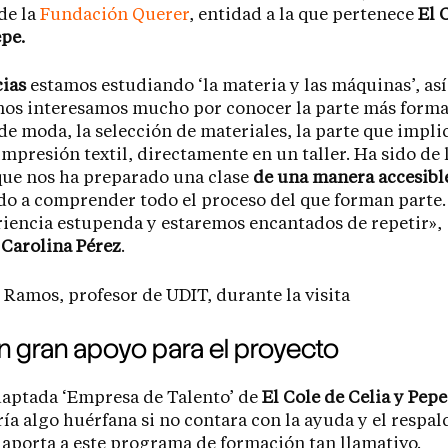
de la
Fundación Querer
, entidad a la que pertenece
El 
epe.
cias
estamos estudiando ‘la materia y las máquinas’, as
os interesamos mucho por conocer la parte más formal
de moda, la selección de materiales, la parte que impli
 impresión textil, directamente en un taller. Ha sido de
que nos ha preparado una clase
de una manera accesibl
o a comprender todo el proceso del que forman parte.
iencia estupenda y estaremos encantados de repetir»,
e
Carolina Pérez
.
un gran apoyo para el proyecto
daptada ‘Empresa de Talento’ de
El Cole de Celia y Pepe
ía algo huérfana si no contara con la ayuda y el respa
T
aporta a este programa de formación tan llamativo.