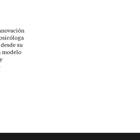
Innovación
 psicóloga
, desde su
un modelo
 y
e