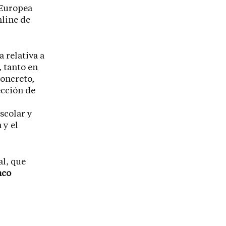
 Europea
nline de
 relativa a
, tanto en
concreto,
ección de
scolar y
 y el
al, que
nco