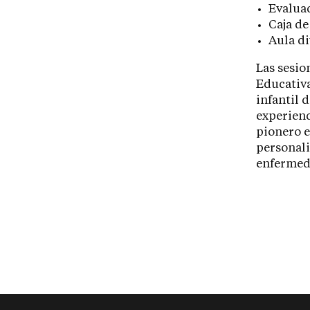
Evalua
Caja d
Aula di
Las sesio
Educativa
infantil 
experienc
pionero e
personali
enfermeda