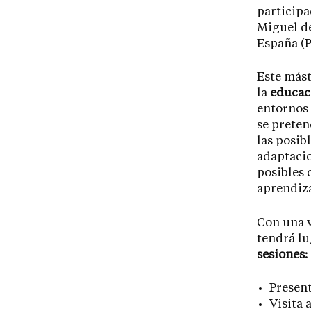
participa
Miguel de
España (P.
Este mást
la
educaci
entornos 
se preten
las posib
adaptacio
posibles 
aprendiza
Con una v
tendrá lu
sesiones:
Present
Visita 