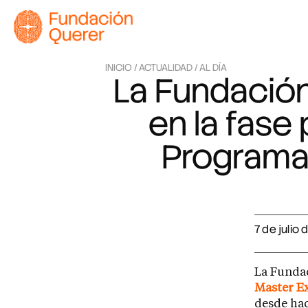
INICIO /
ACTUALIDAD /
AL DÍA
La Fundación
en la fase
Programa
7 de julio
La Fundac
Master E
desde hac