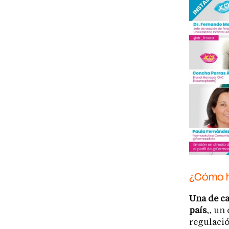
¿Cómo h
Una de ca
país
,, un
regulació