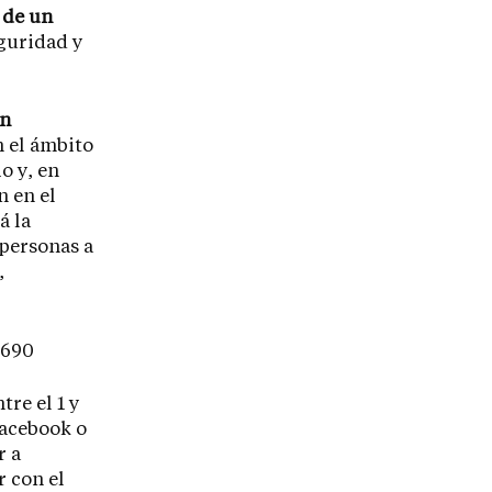
 de un
guridad y
en
n el ámbito
o y, en
n en el
á la
 personas a
,
6690
tre el 1 y
Facebook o
r a
 con el