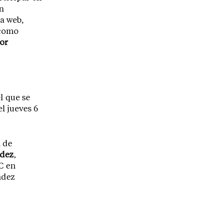
n
a web,
 como
dor
l que se
l jueves 6
n de
ndez
,
C en
ndez