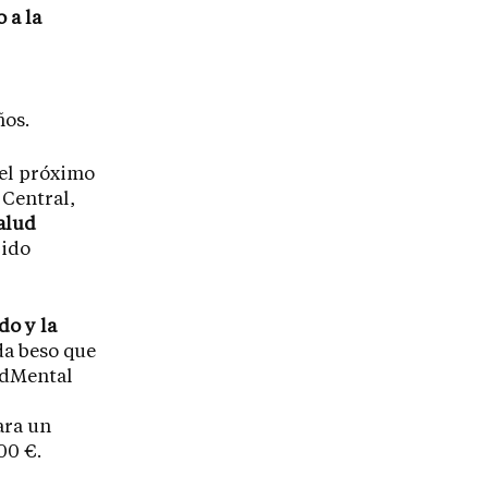
o a la
ños.
 el próximo
 Central,
salud
cido
do y la
da beso que
udMental
ara un
00 €.