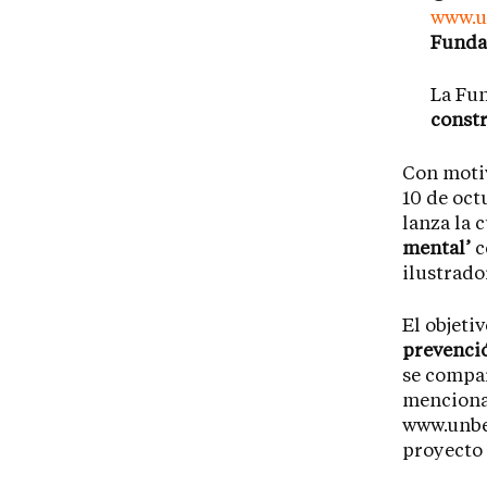
www.u
Funda
La Fun
constr
Con motiv
10 de oct
lanza la 
mental’
c
ilustrado
El objetiv
prevenció
se compa
menciona
www.unbe
proyecto 