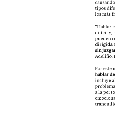
causando
tipos dif
los más f
“Hablar c
difícil y,
pueden re
dirigida 
sin juzga
Adeliño, 
Por este 
hablar de
incluye a
problemas
a la perso
emocional
tranquili