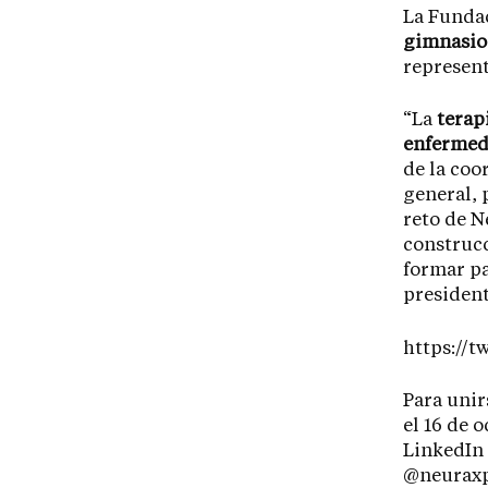
La Fundac
gimnasio
represent
“La
terap
enfermed
de la coo
general, 
reto de N
construcc
formar par
president
https://
Para unir
el 16 de 
LinkedIn
@neuraxph