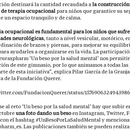
ión destinará la cantidad recaudada a
la construcción
 de terapia ocupacional
para niños que garantice su se
e un espacio tranquilo y de calma.
ia ocupacional es fundamental para los niños que sufr
ades neurológicas
, tanto a nivel vesicular, motórico, e
rdinación de brazos y piernas, para mejorar su equilibri
para ayudarles a organizarse en la vida. La participació
euraxpharm ‘Un beso por la salud mental’ nos permitir
ión de este gimnasio, por lo que animamos a todas las
te de esta iniciativa”, explica Pilar García de la Granja
a de la Fundación Querer.
twitter.com/FundacionQuerer/status/157690632494398
se al reto ‘Un beso por la salud mental’ hay que subir en
octubre
una foto dando un beso
en Instagram, Twitter, 
 con el hashtag #UnBesoPorLaSaludMental y menciona
arm_es. Las publicaciones también se pueden realizar