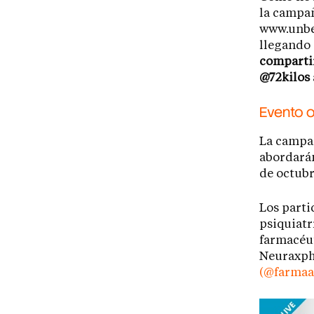
la campañ
www.unbes
llegando 
compartir
@72kilos
Evento o
La campa
abordarán
de octubr
Los parti
psiquiatr
farmacéu
Neuraxpha
(@farmaa