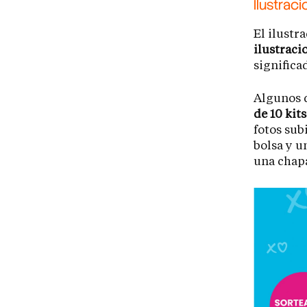
Ilustrac
El ilustr
ilustraci
significa
Algunos d
de 10 kit
fotos sub
bolsa y u
una chapa