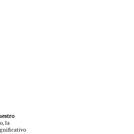
uestro
o, la
gnificativo