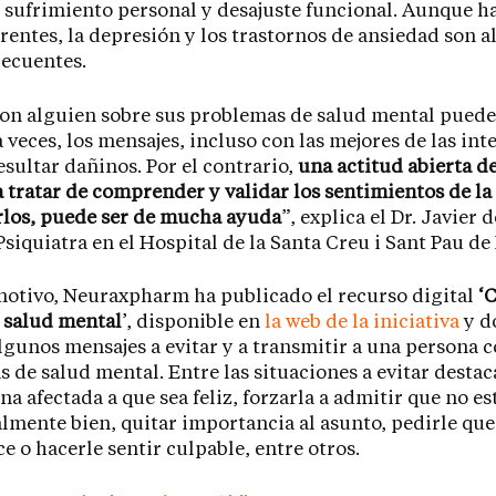
 sufrimiento personal y desajuste funcional. Aunque 
erentes, la depresión y los trastornos de ansiedad son 
recuentes.
on alguien sobre sus problemas de salud mental puede
 a veces, los mensajes, incluso con las mejores de las in
sultar dañinos. Por el contrario,
una actitud abierta d
a tratar de comprender y validar los sentimientos de la
rlos, puede ser de mucha ayuda
”, explica el Dr. Javier 
Psiquiatra en el Hospital de la Santa Creu i Sant Pau de
motivo, Neuraxpharm ha publicado el recurso digital
‘
 salud mental
’, disponible en
la web de la iniciativa
y d
lgunos mensajes a evitar y a transmitir a una persona 
 de salud mental. Entre las situaciones a evitar desta
na afectada a que sea feliz, forzarla a admitir que no es
mente bien, quitar importancia al asunto, pedirle que
ce o hacerle sentir culpable, entre otros.