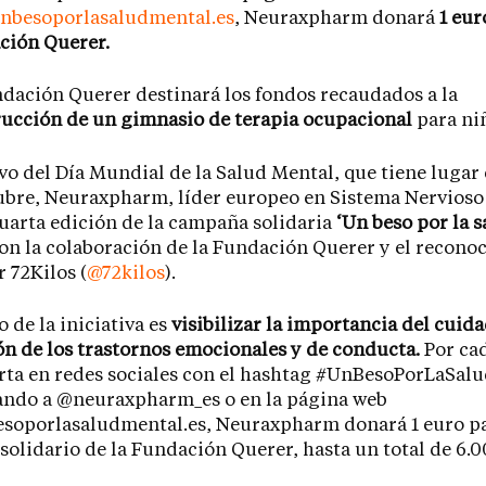
nbesoporlasaludmental.es
, Neuraxpharm donará
1 eur
ción Querer.
dación Querer destinará los fondos recaudados a la
ucción de un gimnasio de terapia ocupacional
para ni
o del Día Mundial de la Salud Mental, que tiene lugar
ubre, Neuraxpharm, líder europeo en Sistema Nervioso
cuarta edición de la campaña solidaria
‘Un beso por la 
on la colaboración de la Fundación Querer y el recono
r 72Kilos (
@72kilos
).
o de la iniciativa es
visibilizar la importancia del cuida
n de los trastornos emocionales y de conducta.
Por ca
rta en redes sociales con el hashtag #UnBesoPorLaSal
ndo a @neuraxpharm_es o en la página web
soporlasaludmental.es, Neuraxpharm donará 1 euro p
solidario de la Fundación Querer, hasta un total de 6.0