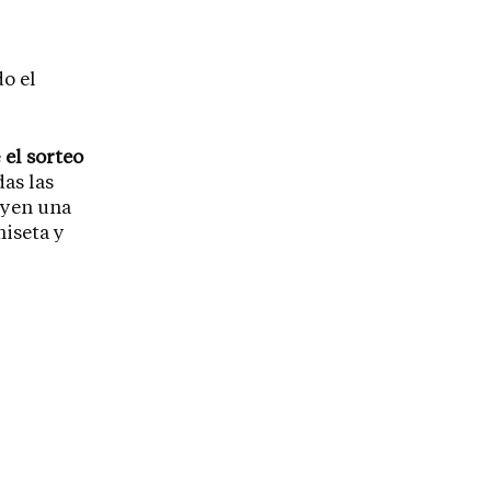
o el
e
el sorteo
as las
luyen una
miseta y