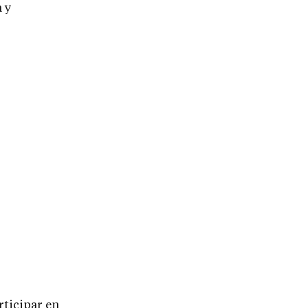
 y
ticipar en