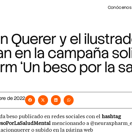
Conócenos
 Querer y el ilustrad
an en la campaña sol
m ‘Un beso por la sa
bre de 2022
da beso publicado en redes sociales con el
hashtag
soPorLaSaludMental
mencionando a @neuraxpharm_e
acionquerer o subido en la página web