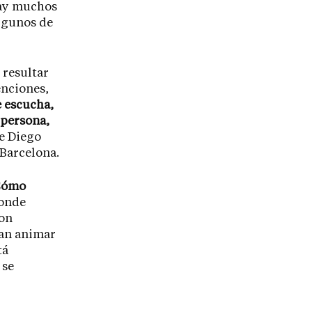
hay muchos
algunos de
 resultar
tenciones,
e escucha,
 persona,
de Diego
 Barcelona.
Cómo
onde
con
can animar
tá
 se