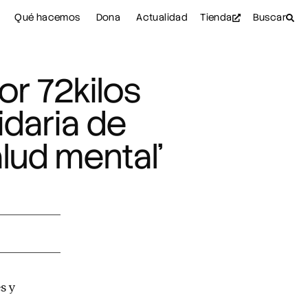
Qué hacemos
Dona
Actualidad
Tienda
Buscar
or 72kilos
idaria de
lud mental’
s y