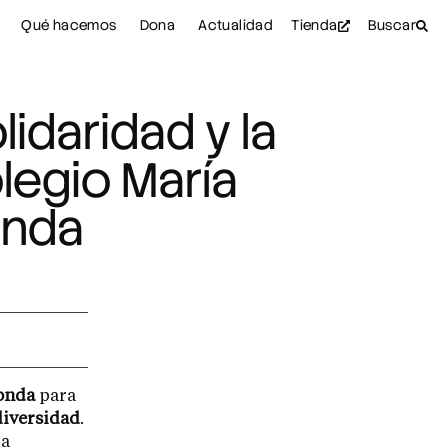
Qué hacemos
Dona
Actualidad
Tienda
Buscar
idaridad y la
legio María
onda
onda
para
 diversidad
.
la