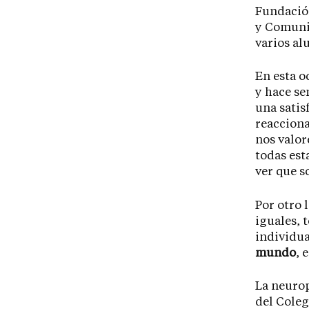
Fundació
y Comunic
varios al
En esta o
y hace se
una satis
reacciona
nos valor
todas est
ver que s
Por otro 
iguales, 
individua
mundo
, 
La neurop
del Coleg