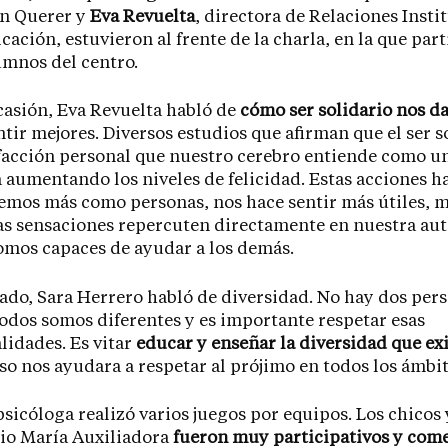
n Querer y
Eva Revuelta
, directora de Relaciones Insti
ación, estuvieron al frente de la charla, en la que par
umnos del centro.
casión, Eva Revuelta habló de
cómo ser solidario nos da
ntir mejores. Diversos estudios que afirman que el ser s
facción personal que nuestro cerebro entiende como u
 aumentando los niveles de felicidad. Estas acciones h
emos más como personas, nos hace sentir más útiles, m
as sensaciones repercuten directamente en nuestra aut
omos capaces de ayudar a los demás.
lado, Sara Herrero habló de diversidad. No hay dos per
todos somos diferentes y es importante respetar esas
lidades. Es vitar
educar y enseñar la diversidad que exi
eso nos ayudara a respetar al prójimo en todos los ámbit
sicóloga realizó varios juegos por equipos. Los chicos 
io María Auxiliadora
fueron muy participativos y com