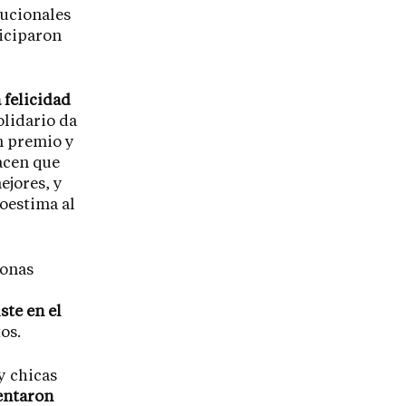
tucionales
ticiparon
 felicidad
olidario da
n premio y
acen que
ejores, y
oestima al
sonas
ste en el
os.
y chicas
entaron