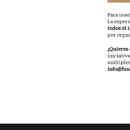
Para noso
La experi
todos el 
por organ
¿Quieres 
iniciativ
múltiples
info@fun