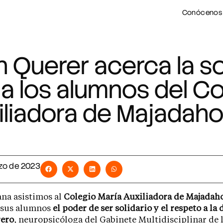
Conócenos
 Querer acerca la sol
 a los alumnos del Co
iliadora de Majadah
zo de 2023
na asistimos al
Colegio María Auxiliadora de Majadah
a sus alumnos
el poder de ser solidario y el respeto a la
rero
, neuropsicóloga del Gabinete Multidisciplinar de 