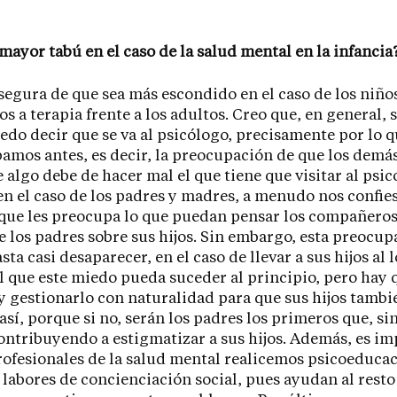
 mayor tabú en el caso de la salud mental en la infancia
segura de que sea más escondido en el caso de los niño
los a terapia frente a los adultos. Creo que, en general, 
do decir que se va al psicólogo, precisamente por lo 
mos antes, es decir, la preocupación de que los demá
 algo debe de hacer mal el que tiene que visitar al psic
en el caso de los padres y madres, a menudo nos confie
que les preocupa lo que puedan pensar los compañeros 
de los padres sobre sus hijos. Sin embargo, esta preocup
sta casi desaparecer, en el caso de llevar a sus hijos al
 que este miedo pueda suceder al principio, pero hay 
y gestionarlo con naturalidad para que sus hijos tambi
así, porque si no, serán los padres los primeros que, si
ontribuyendo a estigmatizar a sus hijos. Además, es i
rofesionales de la salud mental realicemos psicoeducac
 labores de concienciación social, pues ayudan al resto