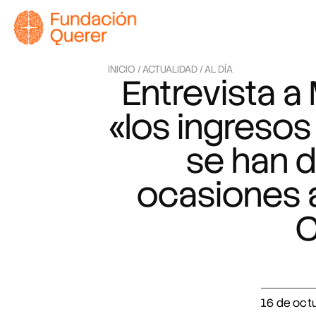
INICIO /
ACTUALIDAD /
AL DÍA
Entrevista a
«los ingresos
se han d
ocasiones a
C
16 de oct