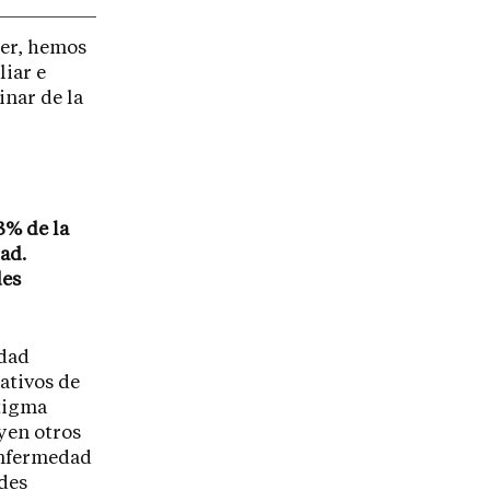
rer, hemos
iar e
inar de la
3% de la
ad.
des
edad
ativos de
stigma
yen otros
 enfermedad
des