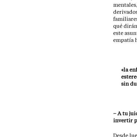
mentales,
derivados
familiare
qué dirán
este asun
empatía h
«la en
estere
sin du
– A tu ju
invertir 
Desde lue