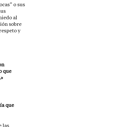
ocas” o sus
sus
miedo al
ción sobre
respeto y
on
o que
.»
ría que
 las