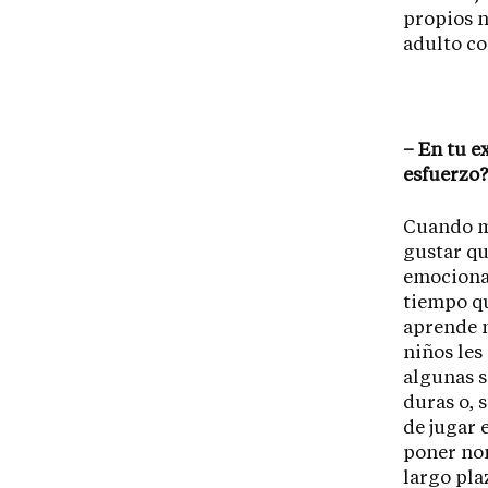
propios n
adulto c
– En tu ex
esfuerzo?
Cuando me
gustar qu
emocional
tiempo qu
aprende n
niños les
algunas s
duras o, 
de jugar 
poner nom
largo pla