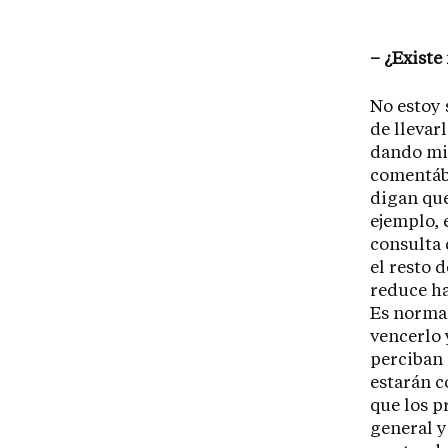
– ¿Existe
No estoy 
de llevar
dando mie
comentába
digan que
ejemplo, 
consulta 
el resto 
reduce ha
Es normal
vencerlo 
perciban 
estarán c
que los p
general y