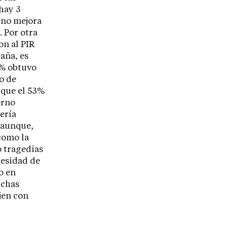
hay 3
 no mejora
 Por otra
on al PIR
aña, es
4% obtuvo
o de
 que el 53%
erno
ería
, aunque,
como la
o tragedias
cesidad de
o en
uchas
ejen con