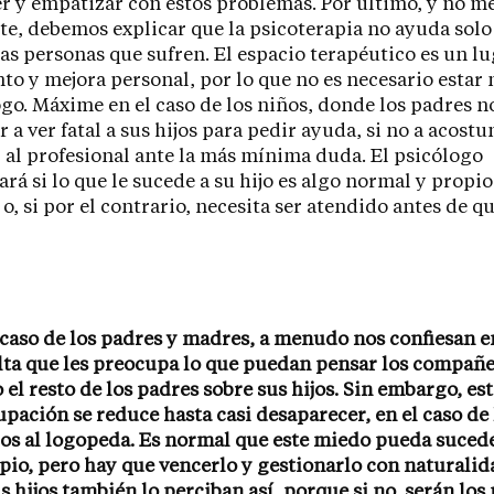
r y empatizar con estos problemas. Por último, y no m
e, debemos explicar que la psicoterapia no ayuda solo 
las personas que sufren. El espacio terapéutico es un l
to y mejora personal, por lo que no es necesario estar 
ogo. Máxime en el caso de los niños, donde los padres n
r a ver fatal a sus hijos para pedir ayuda, si no a acost
 al profesional ante la más mínima duda. El psicólogo
rá si lo que le sucede a su hijo es algo normal y propio
 o, si por el contrario, necesita ser atendido antes de q
 caso de los padres y madres, a menudo nos confiesan e
ta que les preocupa lo que puedan pensar los compañe
o el resto de los padres sobre sus hijos. Sin embargo, est
pación se reduce hasta casi desaparecer, en el caso de 
jos al logopeda. Es normal que este miedo pueda sucede
pio, pero hay que vencerlo y gestionarlo con naturalid
s hijos también lo perciban así, porque si no, serán los