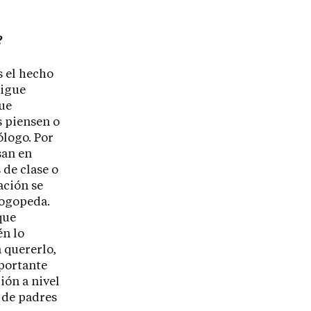
?
s el hecho
sigue
que
s piensen o
ólogo. Por
san en
de clase o
ación se
 logopeda.
que
én lo
n quererlo,
mportante
ión a nivel
 de padres