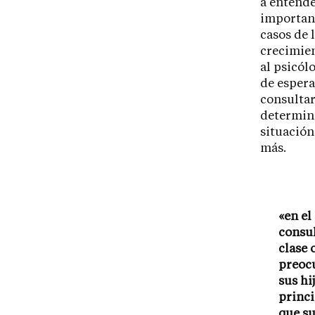
a entende
important
casos de 
crecimien
al psicól
de espera
consultar
determina
situación
más.
«en el
consul
clase 
preocu
sus hi
princi
que su