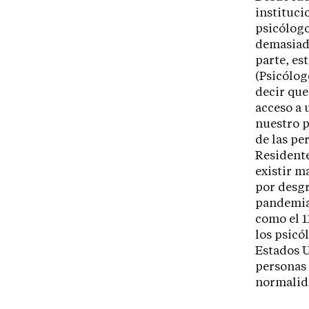
instituci
psicólogo
demasiado
parte, es
(Psicólog
decir que
acceso a 
nuestro p
de las pe
Residente
existir m
por desgr
pandemia,
como el 1
los psicó
Estados U
personas 
normalida