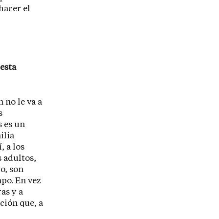
hacer el
uesta
 no le va a
s
s es un
ilia
, a los
s adultos,
o, son
po. En vez
as y a
ción que, a