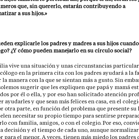
imeros que, sin quererlo, estarán contribuyendo a
atizar a sus hijos.»
eden explicarle los padres y madres a sus hijos cuando 
ogo? ¿Y cómo pueden manejarlo en su círculo social?
lia vive una situación y unas circunstancias particular
icólogo en la primera cita con los padres ayudará a la f
 la manera con la que se sientan más a gusto. Sin embar
solemos sugerir que les expliquen que papá y mamá es
os por él o ella, y por eso han solicitado atención pro
r ayudarles y que sean más felices en casa, en el colegi
r otra parte, en función del problema que presente su h
elen necesitar su propio tiempo para sentirse prepara
lo con familia, amigos, o con el colegio. Por eso, convi
la decisión y el tiempo de cada uno, aunque normaliza
or para el menor. A veces, tienen más miedo los padres 