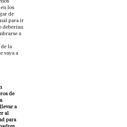
enos
en los
ugar de
mal para ir
o deberían
umbrarse a
 de la
ue vaya a
n
ros de
a
llevar a
r al
ad para
 padres