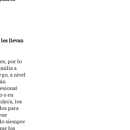
les llevan
es, por lo
amilia a
go, a nivel
tán
fesional
o o en
ijo/a, los
dos para
ene
rlo siempre
que los