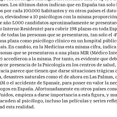
ones. Los últimos datos indican que en España tan solo 
s por cada 100.000 habitantes y en otros países el dato
, elevándose a 10 psicólogos con la misma proporción.
te año 5.000 candidatos aproximadamente se presentar
o Interno Residente) para cubrir 198 plazas en toda Esp
 de todas las personas que se presentaron, tan solo el 
una plaza como psicólogo clínico en un hospital públic
aís. En cambio, en la Medicina esta misma cifra, indica
rsonas que se presentaron a una plaza MIR (Médico Int
) accedieron a la misma. Por tanto, es evidente que deb
ayor presencia de la Psicología en los centros de salud
acia parece que tienen que darse situaciones trágicas 
 desastres naturales como el de ahora en Las Palmas, 
1M o el accidente de Spanair, para poner en valor la ne
logos en España. Afortunadamente en otros países com
nidos, empieza a darse importancia a esta figura, y m
acuden al psicólogo, incluso las películas y series refl
d esta realidad.