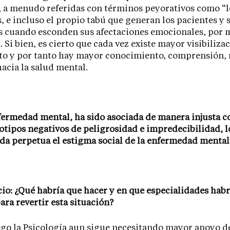
 a menudo referidas con términos peyorativos como “l
, e incluso el propio tabú que generan los pacientes y 
s cuando esconden sus afectaciones emocionales, por 
. Si bien, es cierto que cada vez existe mayor visibiliza
to y por tanto hay mayor conocimiento, comprensión, 
acia la salud mental.
fermedad mental, ha sido asociada de manera injusta c
otipos negativos de peligrosidad e impredecibilidad, l
da perpetua el estigma social de la enfermedad mental
icio: ¿Qué habría que hacer y en que especialidades hab
para revertir esta situación?
go la Psicología aun sigue necesitando mayor apoyo de