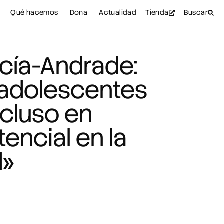
Qué hacemos
Dona
Actualidad
Tienda
Buscar
rcía-Andrade:
s adolescentes
ncluso en
encial en la
d»