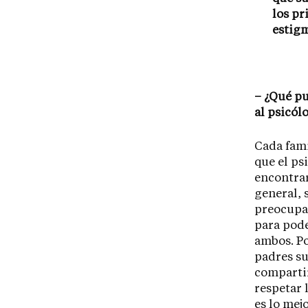
los pr
estigm
– ¿Qué pu
al psicól
Cada fami
que el ps
encontrar
general, 
preocupad
para pode
ambos. Po
padres su
compartir
respetar 
es lo mej