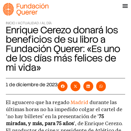
INICIO /
ACTUALIDAD /
AL DÍA
Enrique Cerezo donará los
beneficios de su libro a
Fundación Querer: «Es uno
de los días más felices de
mi vida»
1 de diciembre de 2023
El aguacero que ha regado
Madrid
durante las
últimas horas no ha impedido colgar el cartel de
‘no hay billetes’ en la presentación de ‘
75
miradas, y más, para 75 años
‘, de Enrique Cerezo.
El productor de cine y presidente de Atlético de