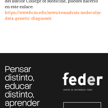
del Baylor College of Medicine, puedes hacerlo
en este enlace:
https://www.bcm.edu/news/reanalysis-molecular-
data-genetic-diagnoses
Pensar
distinto,
educar
distinto,
aprender