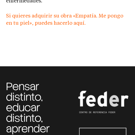
enfermedades.
Si quieres adquirir su obra «Empatía. Me pongo
en tu piel», puedes hacerlo aquí.
Pensar
distinto,
educar
distinto,
aprender