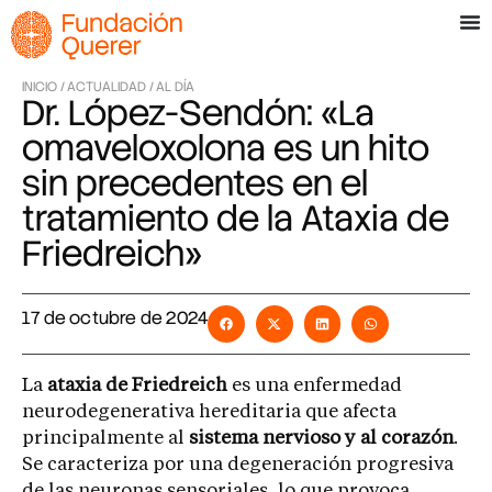
INICIO /
ACTUALIDAD /
AL DÍA
Dr. López-Sendón: «La
omaveloxolona es un hito
sin precedentes en el
tratamiento de la Ataxia de
Friedreich»
17 de octubre de 2024
La
ataxia de Friedreich
es una enfermedad
neurodegenerativa hereditaria que afecta
principalmente al
sistema nervioso y al corazón
.
Se caracteriza por una degeneración progresiva
de las neuronas sensoriales, lo que provoca