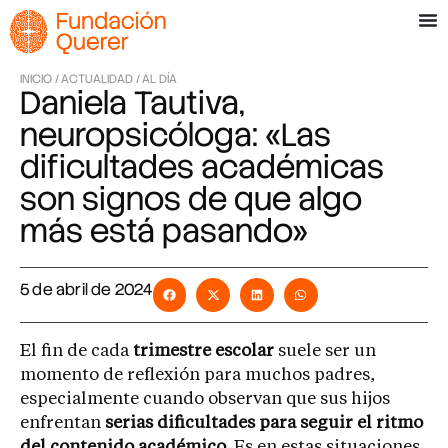
INICIO /
ACTUALIDAD /
AL DÍA
Daniela Tautiva,
neuropsicóloga: «Las
dificultades académicas
son signos de que algo
más está pasando»
5 de abril de 2024
El fin de cada
trimestre escolar
suele ser un
momento de reflexión para muchos padres,
especialmente cuando observan que sus hijos
enfrentan
serias dificultades para seguir el ritmo
del contenido académico
. Es en estas situaciones