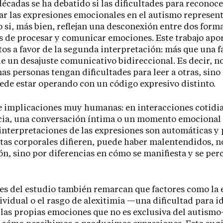
écadas se ha debatido si las dificultades para reconoce
ar las expresiones emocionales en el autismo represen
 o si, más bien, reflejan una desconexión entre dos form
s de procesar y comunicar emociones. Este trabajo apo
s a favor de la segunda interpretación: más que una f
de un desajuste comunicativo bidireccional. Es decir, no
as personas tengan dificultades para leer a otras, sino
de estar operando con un código expresivo distinto.
ne implicaciones muy humanas: en interacciones cotid
cia, una conversación íntima o un momento emocional
interpretaciones de las expresiones son automáticas y
utas corporales difieren, puede haber malentendidos, no
n, sino por diferencias en cómo se manifiesta y se perc
es del estudio también remarcan que factores como la 
dividual o el rasgo de alexitimia —una dificultad para id
 las propias emociones que no es exclusiva del autis