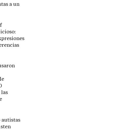
stas a un
f
icioso:
xpresiones
erencias
 usaron
le
0
 las
e
 autistas
isten