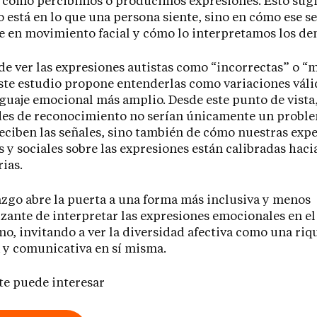
n cómo percibimos o producimos expresiones. Esto sugi
o está en lo que una persona siente, sino en cómo ese 
e en movimiento facial y cómo lo interpretamos los de
de ver las expresiones autistas como “incorrectas” o “
este estudio propone entenderlas como variaciones vál
guaje emocional más amplio. Desde este punto de vista,
des de reconocimiento no serían únicamente un probl
eciben las señales, sino también de cómo nuestras expe
s y sociales sobre las expresiones están calibradas hac
ias.
azgo abre la puerta a una forma más inclusiva y menos
zante de interpretar las expresiones emocionales en el
mo, invitando a ver la diversidad afectiva como una riq
 y comunicativa en sí misma.
te puede interesar