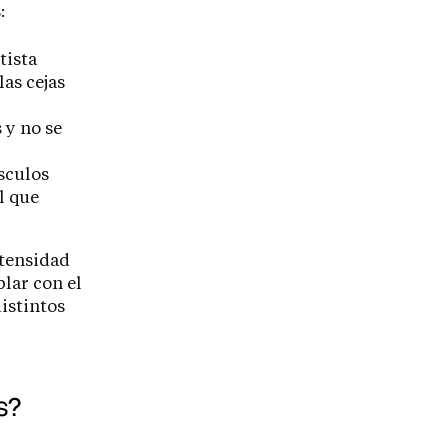
:
tista
as cejas
 y no se
úsculos
l que
ntensidad
lar con el
istintos
s?