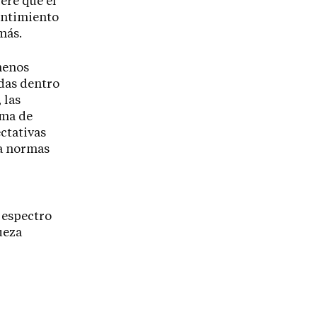
ere que el
sentimiento
más.
menos
idas dentro
 las
ema de
ctativas
ia normas
 espectro
ueza