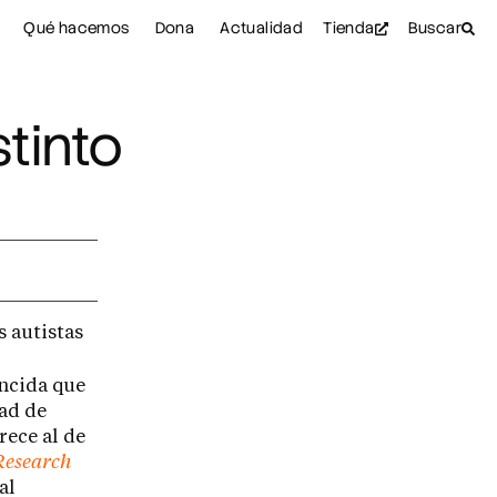
Qué hacemos
Dona
Actualidad
Tienda
Buscar
stinto
 autistas
uncida que
dad de
rece al de
Research
al