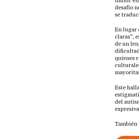
influir e
desafío n
se traduc
En lugar 
claras”, 
de un len
dificulta
quienes r
culturale
mayoritar
Este hall
estigmati
del autis
expresiva
También 