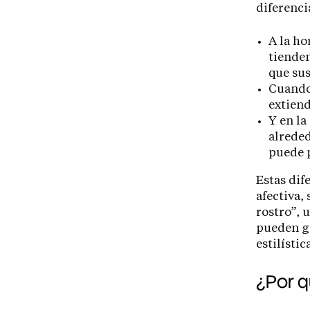
diferenci
A la ho
tienden
que sus
Cuando 
extiend
Y en la
alreded
puede 
Estas dif
afectiva,
rostro”, 
pueden ge
estilísti
¿Por q