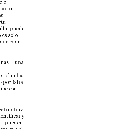
r o
tan un
as
rta
alla, puede
 es solo
 que cada
ianas —una
 —
 profundas.
 por falta
ibe esa
estructura
entificar y
mo— pueden