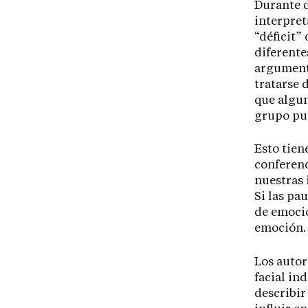
Durante d
interpret
“déficit”
diferente
argumento
tratarse 
que algun
grupo pue
Esto tie
conferen
nuestras 
Si las pa
de emoció
emoción.
Los autor
facial in
describir