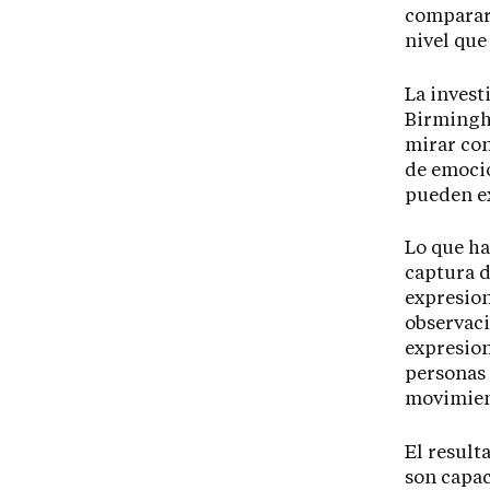
comparar 
nivel que
La invest
Birmingha
mirar con
de emocio
pueden ex
Lo que ha
captura d
expresion
observaci
expresion
personas 
movimient
El result
son capac