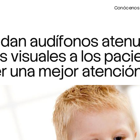
Conócenos
an audífonos aten
s visuales a los paci
r una mejor atenció