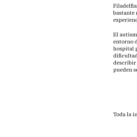
Filadelfi
bastante 
experienc
El autism
entorno d
hospital 
dificulta
describir
pueden se
Toda la 