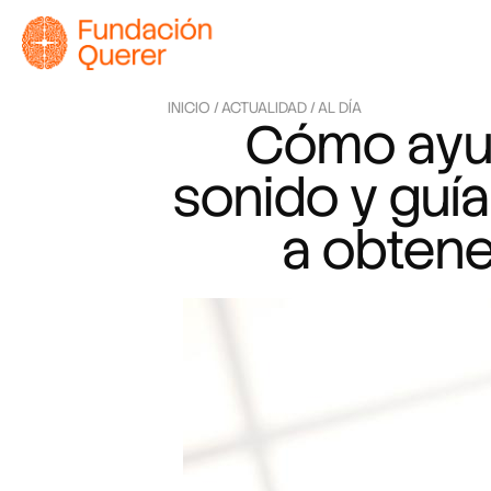
INICIO /
ACTUALIDAD /
AL DÍA
Cómo ayud
sonido y guía
a obtene