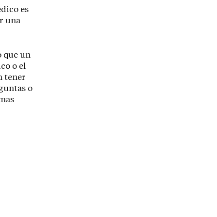
édico es
er una
o que un
co o el
n tener
eguntas o
emas