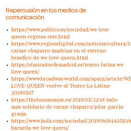
Repercusión en los medios de
comunicación
https://www.publico.es/sociedad/we-love-
queen-regresa-este.html
https://www.regiondigital.com/noticias/cultura/3
carme-chaparro-madrina-en-el-estreno-
benefico-de-we-love-queen.html
https://elmiradordemadrid.es/teatro-latina-we-
love-queen/
https://www.broadwayworld.com/spain/article/W
LOVE-QUEEN-vuelve-al-Teatro-La-Latina-
20190507
https://theluxonomist.es/2019/05/22/el-lado-
mas-solidario-de-carme-chaparro/pilar-garcia-
granja
https://www.hola.com/sociedad/20190606143510/
barneda-we-love-queen/