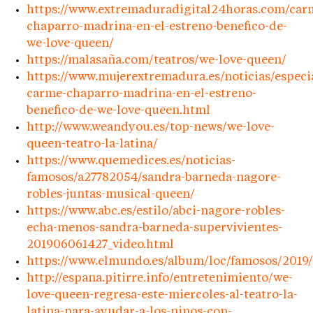
https://www.extremaduradigital24horas.com/car
chaparro-madrina-en-el-estreno-benefico-de-
we-love-queen/
https://malasaña.com/teatros/we-love-queen/
https://www.mujerextremadura.es/noticias/especi
carme-chaparro-madrina-en-el-estreno-
benefico-de-we-love-queen.html
http://www.weandyou.es/top-news/we-love-
queen-teatro-la-latina/
https://www.quemedices.es/noticias-
famosos/a27782054/sandra-barneda-nagore-
robles-juntas-musical-queen/
https://www.abc.es/estilo/abci-nagore-robles-
echa-menos-sandra-barneda-supervivientes-
201906061427_video.html
https://www.elmundo.es/album/loc/famosos/2019
http://espana.pitirre.info/entretenimiento/we-
love-queen-regresa-este-miercoles-al-teatro-la-
latina-para-ayudar-a-los-ninos-con-