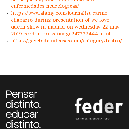
enfermedades-neurologicas/
https://www.alamy.com/journalist-carme-
chaparro-during-presentation-of-we-love-
queen-show-in-madrid-on-wednesday-22-may-
2019-cordon-press-image247222444.html
https://gavetademilcosas.com/category/teatro/
Pensar
distinto,
educar
distinto,