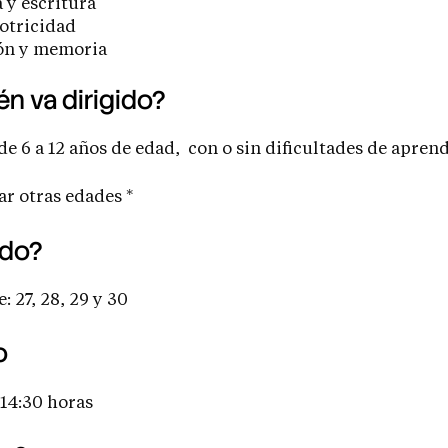
 y escritura
otricidad
ón y memoria
én va dirigido?
de 6 a 12 años de edad,
con o sin dificultades de aprend
ar otras edades *
do?
: 27, 28, 29 y 30
o
14:30 horas