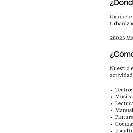
¿Dónd
Gabinete 
Urbanizac
28023 Mad
¿Cóm
Nuestro e
actividad
Teatro:
Música:
Lectura
Manual
Pintura
Cocina:
Escultu