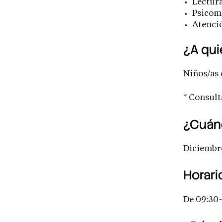
Lectura
Psicom
Atenci
¿A qui
Niños/as 
* Consult
¿Cuán
Diciembre
Horari
De 09:30-