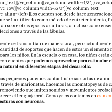
mn_text][/vc_column][vc_column width=»1/3″][/vc_col
[vc_row][vc_column width=»2/3″][vc_column_text
e_align=»left»]Los cuentos son desde hace generacion
ue se ha utilizado como método de entretenimiento, f
ón sobre otras épocas o culturas, o incluso como ense
lecciones a través de las fábulas.
ente se transmitían de manera oral, pero actualment
 cantidad de soportes que hacen de estos un elemento
 para los niños. En la escuela o en casa, los niños están 
 con cuentos que
podemos aprovechar para estimular el
 natural en diferentes etapas del desarrollo.
ás pequeños podemos contar historias cortas de anima
 través de marionetas, hacemos las onomatopeyas de c
promoviendo que imiten sonidos y movimientos orofaci
orecer el lenguaje oral. Como ya os contamos en
esta en
ecturas con neuronas.