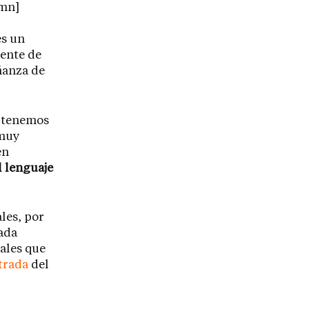
umn]
es un
uente de
ñanza de
e tenemos
 muy
en
 lenguaje
les, por
ada
ales que
trada
del