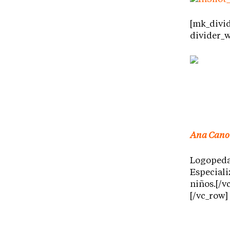
[mk_divid
divider_
Ana Cano
Logopeda 
Especiali
niños.[/v
[/vc_row]