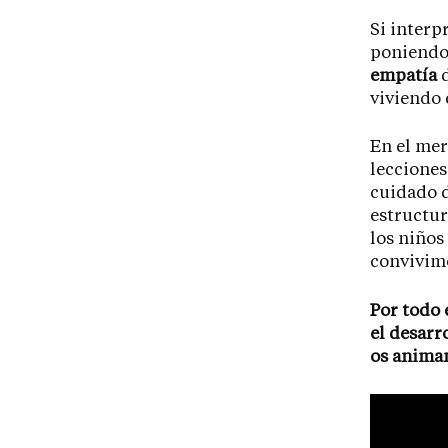
Si interp
poniendo 
empatía
d
viviendo 
En el me
lecciones
cuidado d
estructur
los niños
convivim
Por todo 
el desarr
os animam