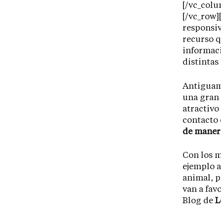
[/vc_colu
[/vc_row]
responsiv
recurso q
informaci
distintas 
Antiguam
una gran
atractivo
contacto
de manera
Con los m
ejemplo a
animal, 
van a fav
Blog de
L