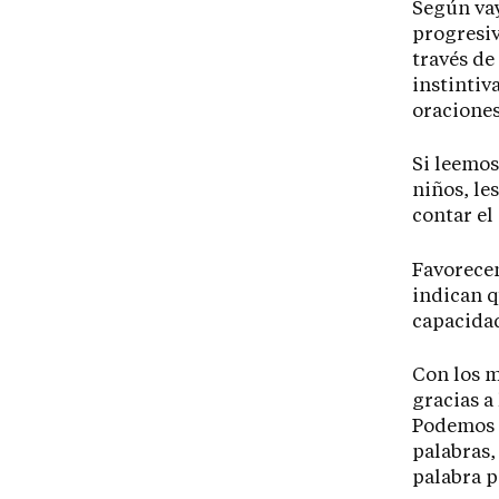
Según vay
progresi
través de
instintiv
oraciones
Si leemos
niños, le
contar el
Favorece
indican q
capacida
Con los 
gracias a
Podemos i
palabras,
palabra p