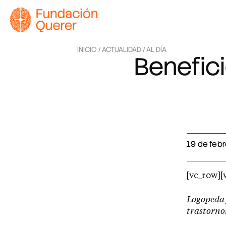
INICIO /
ACTUALIDAD /
AL DÍA
Benefic
19 de feb
[vc_row][
Logopeda 
trastornos