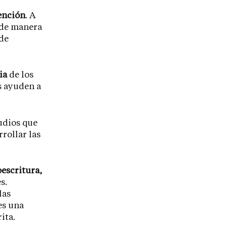
ención
. A
de manera
 de
ia
de los
s ayuden a
udios que
rollar las
oescritura,
s.
las
es una
ita.