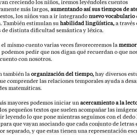
an creciendo los niños, iremos leyéndoles cuentos
vamente más largos,
aumentando así sus tiempos de at
 estos, los niños van a ir integrando
nuevo vocabulario
a. También estimulan su
habilidad lingüística,
a través
 de distinta dificultad semántica y léxica.
 el mismo cuento varias veces favoreceremos la
memor
s podemos pedir que nos digan qué recuerdan o que no
 cuento con nosotros.
n también la
organización del tiempo,
hay diversos est
ue comprender las relaciones temporales ayuda a desar
des matemáticas.
más mayores podemos iniciar un
acercamiento a la lect
 los pequeños textos que suelen acompañar las imágene
r leyendo lo que pone mientras seguimos con el dedo 
 para que vayan asociando que cada conjunto de letras 
or separado, y que estas tienen una representación escr