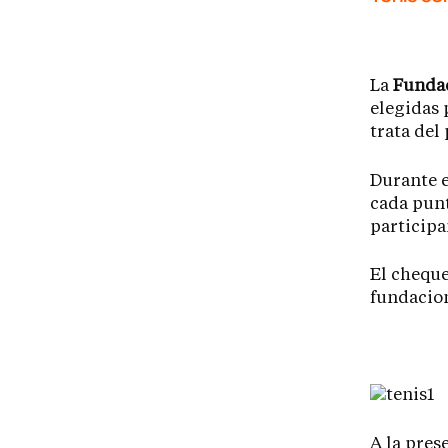
La
Funda
elegidas 
trata del
Durante 
cada punt
participa
El cheque
fundacion
A la pres