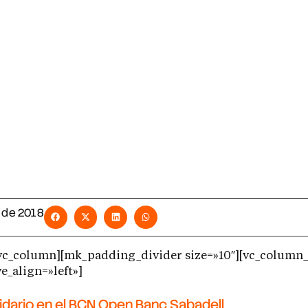
l de 2018
[vc_column][mk_padding_divider size=»10″][vc_column_
e_align=»left»]
lidario en el BCN Open Banc Sabadell