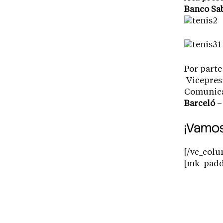
Banco Sa
Por parte
Vicepres
Comunicac
Barceló
–
¡Vamos
[/vc_colu
[mk_paddi