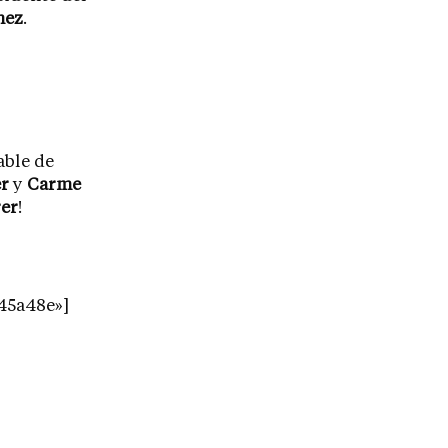
nez
.
able de
r
y
Carme
rer
!
#45a48e»]