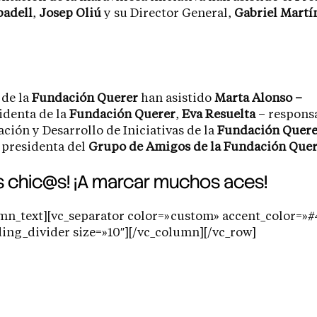
badell
,
Josep Oliú
y su Director General,
Gabriel Martí
 de la
Fundación Querer
han asistido
Marta Alonso –
identa de la
Fundación Querer
,
Eva Resuelta
– respons
ión y Desarrollo de Iniciativas de la
Fundación Quere
 presidenta del
Grupo de Amigos de la Fundación Que
 chic@s! ¡A marcar muchos aces!
mn_text][vc_separator color=»custom» accent_color=»
ng_divider size=»10″][/vc_column][/vc_row]