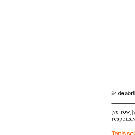
24 de abri
[vc_row]
responsiv
Tenis so