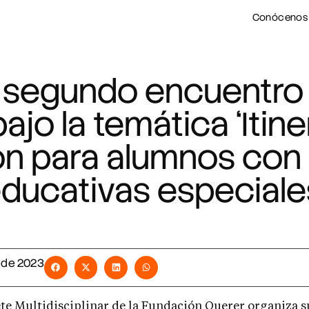
Conócenos
 segundo encuentro 
ajo la temática ‘Itin
ón para alumnos co
ducativas especiale
l de 2023
te Multidisciplinar de la Fundación Querer organiza s