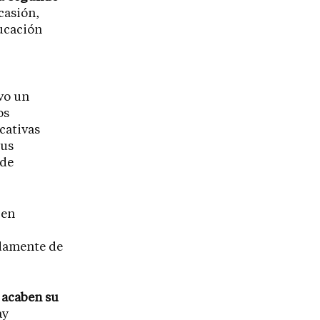
ocasión,
ducación
vo un
os
cativas
sus
 de
len
adamente de
 acaben su
ay