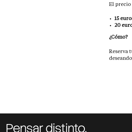
El precio 
15 euro
20 eur
¿Cómo?
Reserva t
deseando 
Pensar distinto,