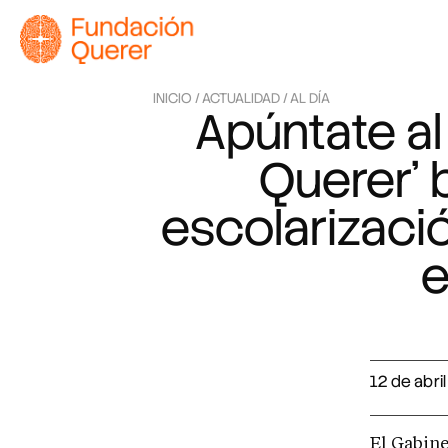
INICIO /
ACTUALIDAD /
AL DÍA
Apúntate al
Querer’ b
escolarizaci
e
12 de abri
El Gabine