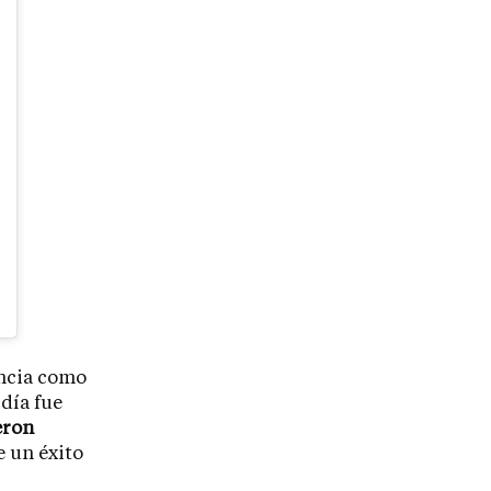
encia como
día fue
eron
 un éxito