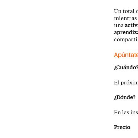
Un total 
mientras 
una
activ
aprendiza
compartir
Apúntate
¿Cuándo
El próxim
¿Dónde?
En las in
Precio