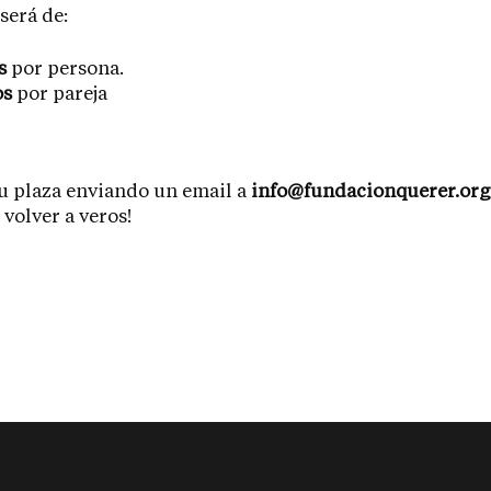
será de:
s
por persona.
os
por pareja
u plaza enviando un email a
info@fundacionquerer.org
volver a veros!