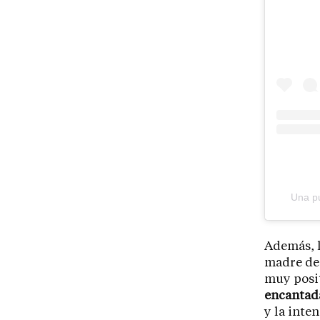
Una pu
Además, l
madre de 
muy posit
encantada
y la inte