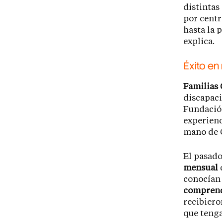
distintas
por centr
hasta la 
explica.
Éxito en
Familias
discapaci
Fundación
experienc
mano de C
El pasado
mensual
conocían 
comprende
recibiero
que tenga