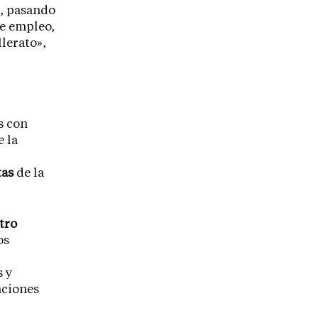
s, pasando
de empleo,
lerato»,
s con
e la
tas
de la
tro
os
s y
aciones