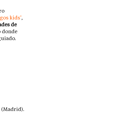
ro
gos kids’
,
tades de
o donde
guiado.
 (Madrid).