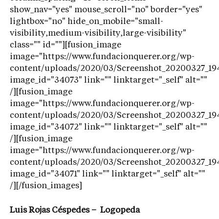
show_nav="yes" mouse_scroll="no" border="yes"
lightbox="no" hide_on_mobile="small-
visibility,medium-visibility,large-visibility"
class="" id=""][fusion_image
image="https://www.fundacionquerer.org/wp-
content/uploads/2020/03/Screenshot_20200327_1947
image_id="34073" link="" linktarget="_self" alt=""
/][fusion_image
image="https://www.fundacionquerer.org/wp-
content/uploads/2020/03/Screenshot_20200327_194
image_id="34072" link="" linktarget="_self" alt=""
/][fusion_image
image="https://www.fundacionquerer.org/wp-
content/uploads/2020/03/Screenshot_20200327_1947
image_id="34071" link="" linktarget="_self" alt=""
/][/fusion_images]
Luis Rojas Céspedes – Logopeda