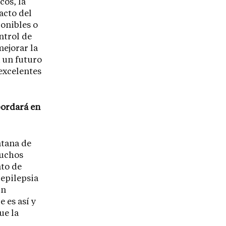
cos, la
acto del
onibles o
ntrol de
mejorar la
a un futuro
excelentes
bordará en
ntana de
muchos
nto de
 epilepsia
in
 es así y
ue la