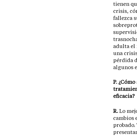
tienen qu
crisis, c
fallezca s
sobrepro
supervisi
trasnocha
adulta el
una crisi
pérdida d
algunos e
P. ¿Cómo 
tratamien
eficacia?
R.
Lo mejo
cambios e
probado. 
presenta