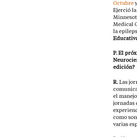
Octubre
y
Ejerció l
Minnesota
Medical C
la epilep
Educativ
P. El pró
Neurocien
edición?
R.
Las jor
comunicar
el manejo
jornadas 
experienc
como son 
varias es