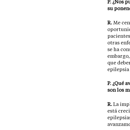
P. ¿Nos p
su ponen
R.
Me cent
oportunid
pacientes
otras enf
se ha con
embargo, 
que deber
epilepsia
P. ¿Qué a
son los m
R.
La impl
está cre
epilepsia
avanzamos