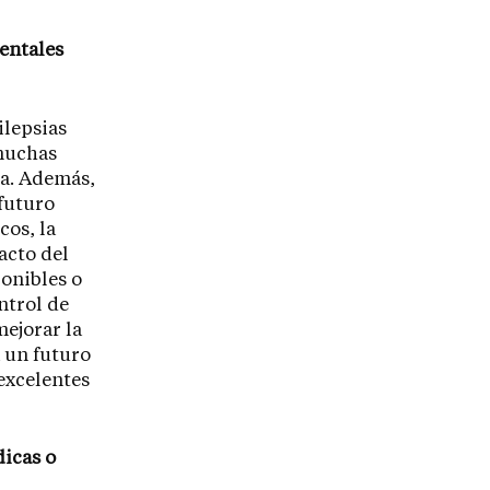
mentales
ilepsias
muchas
ca. Además,
 futuro
cos, la
acto del
onibles o
ntrol de
mejorar la
a un futuro
excelentes
dicas o