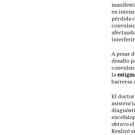
manifest
en intens
pérdida c
convulsio
afectand
interferi
A pesar d
desafío 
convulsio
la
estigm
barreras 
El docto
asistenci
diagnósti
encefalop
obtuvo el
Realizó s