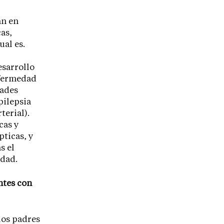
an en
as,
al es.
esarrollo
nfermedad
dades
pilepsia
terial).
cas y
ticas, y
s el
edad.
ntes con
los padres