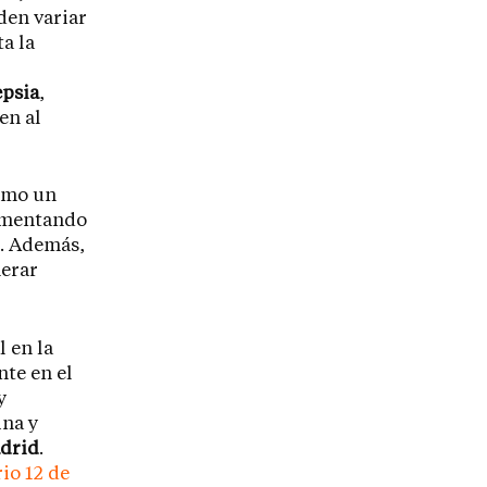
den variar
a la
epsia
,
en al
como un
rimentando
. Además,
nerar
 en la
nte en el
y
ina y
drid
.
io 12 de