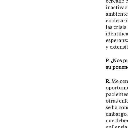
cercano e
inactivac
ambiente,
en desarr
las crisi
identific
esperanza
y extensi
P. ¿Nos p
su ponen
R.
Me cent
oportunid
pacientes
otras enf
se ha con
embargo, 
que deber
epilepsia