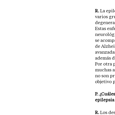
R.
La epil
varios gr
degenera
Estas enf
neurológi
se acomp
de Alzhei
avanzadas
además de
Por otra 
muchas au
no son pr
objetivo 
P. ¿Cuále
epilepsia
R.
Los des