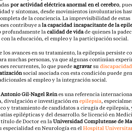
adas
por actividad eléctrica anormal en el cerebro
, pue
idad y síntomas, desde movimientos involuntarios hast
ompleta de la conciencia. La imprevisibilidad de estas
nes contribuye a
la capacidad incapacitante de la epil
o profundamente la
calidad de vida
de quienes la padec
r con la educación, el empleo y la participación social.
e los avances en su tratamiento, la epilepsia persiste 
para muchas personas, ya que algunas continúan expe
nes recurrentes, lo que puede
agravar
su
discapacidad
atización
social asociada con esta condición puede ge
adicionales al empleo y la integración social.
r
Antonio Gil-Nagel Rein
es una referencia internacional
a, divulgación e investigación en
epilepsia
, especialme
co y tratamiento de candidatos a cirugía de epilepsia, 
atías epilépticas y del desarrollo. Se licenció en Medic
 título de Doctor en la
Universidad Complutense de Ma
u especialidad en Neurología en el
Hospital Universitar