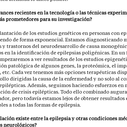
vances recientes en la tecnología o las técnicas experi
ás prometedores para su investigación?
antación de los estudios genéticos en personas con ep
ciendo de forma exponencial. Estamos diagnosticando 
s y trastornos del neurodesarrollo de causa monogéni
 en la identificación de epilepsias poligénicas. En un
mpezaremos a ver resultados de los estudios epigenéti
ión patológica de algunos genes, la proteómica, el imp
 etc. Cada vez tenemos más opciones terapéuticas disp
ollo dirigidas la causa de la enfermedad y no solo al co
s epilépticas. Además, seguimos haciendo esfuerzos en 
ación de crisis epilépticas. Todo ello combinado augur
dor, pero todavía estamos lejos de obtener resultados 
bles a todas las formas de epilepsia.
elación existe entre la epilepsia y otras condiciones mé
s neurológicos?