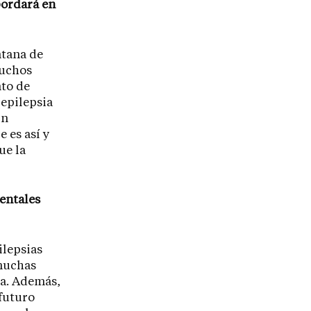
bordará en
ntana de
muchos
nto de
 epilepsia
in
 es así y
ue la
mentales
ilepsias
muchas
ca. Además,
 futuro