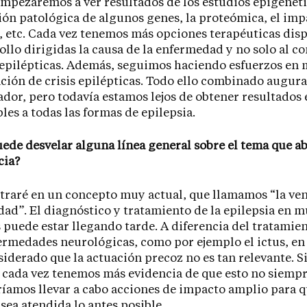
mpezaremos a ver resultados de los estudios epigenéti
ión patológica de algunos genes, la proteómica, el imp
 etc. Cada vez tenemos más opciones terapéuticas disp
ollo dirigidas la causa de la enfermedad y no solo al co
s epilépticas. Además, seguimos haciendo esfuerzos en 
ación de crisis epilépticas. Todo ello combinado augur
dor, pero todavía estamos lejos de obtener resultados 
bles a todas las formas de epilepsia.
uede desvelar alguna línea general sobre el tema que a
cia?
raré en un concepto muy actual, que llamamos “la ve
ad”. El diagnóstico y tratamiento de la epilepsia en 
 puede estar llegando tarde. A diferencia del tratamie
ermedades neurológicas, como por ejemplo el ictus, en
siderado que la actuación precoz no es tan relevante. S
cada vez tenemos más evidencia de que esto no siempre
íamos llevar a cabo acciones de impacto amplio para q
 sea atendida lo antes posible.