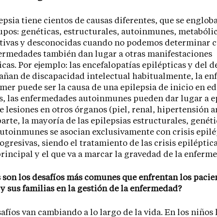
epsia tiene cientos de causas diferentes, que se englob
upos: genéticas, estructurales, autoinmunes, metabólic
tivas y desconocidas cuando no podemos determinar cu
ermedades también dan lugar a otras manifestaciones
cas. Por ejemplo: las encefalopatías epilépticas y del d
añan de discapacidad intelectual habitualmente, la e
mer puede ser la causa de una epilepsia de inicio en e
, las enfermedades autoinmunes pueden dar lugar a e
 lesiones en otros órganos (piel, renal, hipertensión ar
parte, la mayoría de las epilepsias estructurales, genéti
toinmunes se asocian exclusivamente con crisis epilép
ogresivas, siendo el tratamiento de las crisis epiléptica
principal y el que va a marcar la gravedad de la enferm
s son los desafíos más comunes que enfrentan los pacie
 y sus familias en la gestión de la enfermedad?
afíos van cambiando a lo largo de la vida. En los niños 