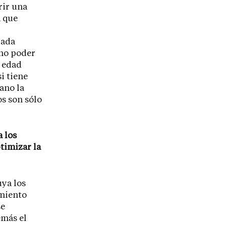
rir una
a que
uada
 no poder
a edad
i tiene
iano la
s son sólo
a los
ptimizar la
uya los
amiento
se
emás el