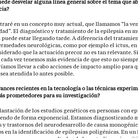
uede desvelar alguna línea general sobre el tema que a
cia?
raré en un concepto muy actual, que llamamos “la ve
ad”. El diagnóstico y tratamiento de la epilepsia en 
 puede estar llegando tarde. A diferencia del tratamie
ermedades neurológicas, como por ejemplo el ictus, en
siderado que la actuación precoz no es tan relevante. S
cada vez tenemos más evidencia de que esto no siempre
íamos llevar a cabo acciones de impacto amplio para q
 sea atendida lo antes posible.
vances recientes en la tecnología o las técnicas experi
ás prometedores para su investigación?
antación de los estudios genéticos en personas con ep
ciendo de forma exponencial. Estamos diagnosticando 
s y trastornos del neurodesarrollo de causa monogéni
 en la identificación de epilepsias poligénicas. En un