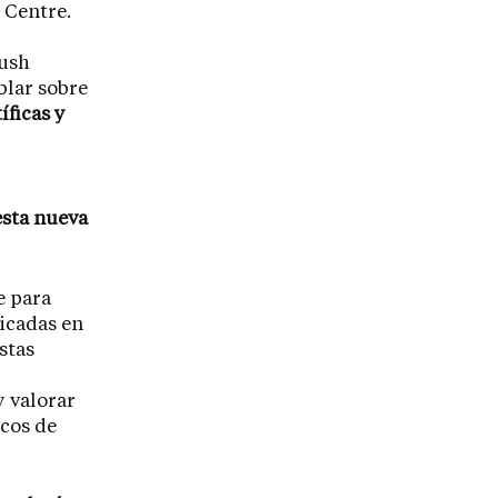
 Centre.
Rush
blar sobre
ficas y
esta nueva
e para
icadas en
stas
y valorar
icos de