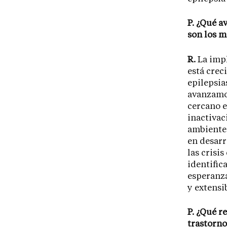
P. ¿Qué a
son los m
R.
La impl
está cre
epilepsia
avanzamos
cercano e
inactivac
ambiente,
en desarr
las crisi
identific
esperanza
y extensi
P. ¿Qué r
trastorno