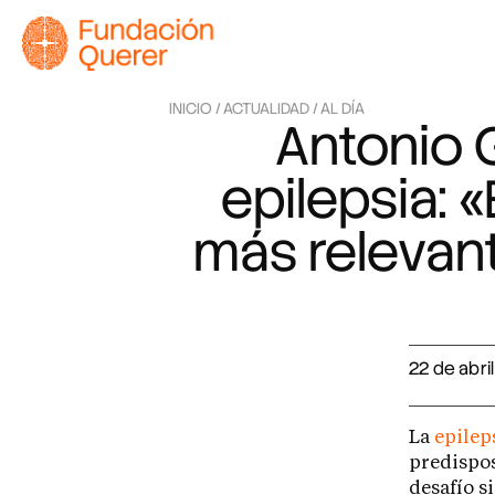
INICIO /
ACTUALIDAD /
AL DÍA
Antonio G
epilepsia: 
más relevant
22 de abri
La
epilep
predispo
desafío s